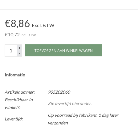
Werkplaatsinrichting |
€8,86
Excl. BTW
Machines |
€10,72
Incl. BTW
+
Cadeaubonnen &
TOEVOEGEN AAN WINKELWAGEN
-
Relatiegeschenken |
Onderdelen |
Informatie
Oliën & Smeermiddelen |
Artikelnummer:
905202060
Beschikbaar in
Zie levertijd hieronder.
winkel?:
TIPS & KENNIS
Op voorraad bij fabrikant, 1 dag later
Levertijd:
verzonden