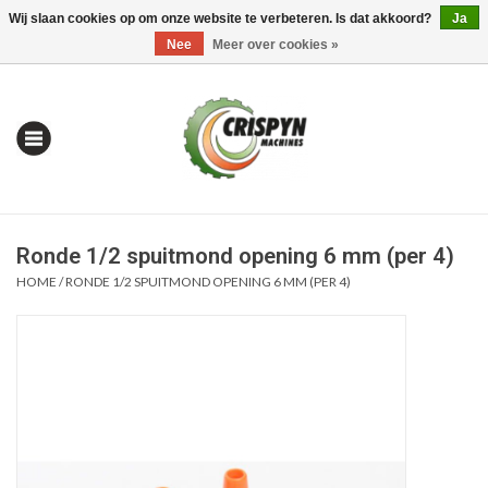
Wij slaan cookies op om onze website te verbeteren. Is dat akkoord?
Ja
0 Artikelen - €0,00
Mijn account / Registreren
Nee
Meer over cookies »
Ronde 1/2 spuitmond opening 6 mm (per 4)
HOME
/
RONDE 1/2 SPUITMOND OPENING 6 MM (PER 4)
Home
| Alles om te Meten |
Alles om te Boren |