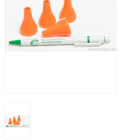
Alles om te Frezen |
Alles om te Draaien |
Alles om te Zagen |
Alles om te Lassen |
Schroefdraad snijden |
Veiligheid |
Verspaanbaar materiaal |
Varia |