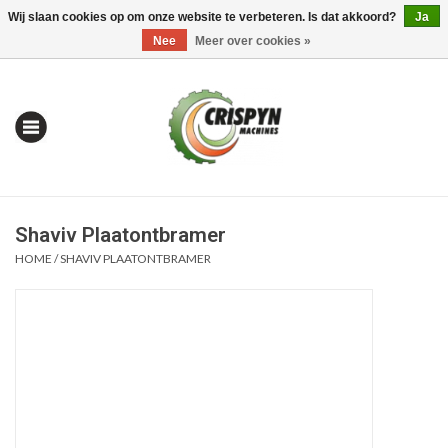
Wij slaan cookies op om onze website te verbeteren. Is dat akkoord?
Ja
0 Artikelen - €0,00
Mijn account / Registreren
Nee
Meer over cookies »
Shaviv Plaatontbramer
HOME
/
SHAVIV PLAATONTBRAMER
Home
| Alles om te Meten |
Alles om te Boren |