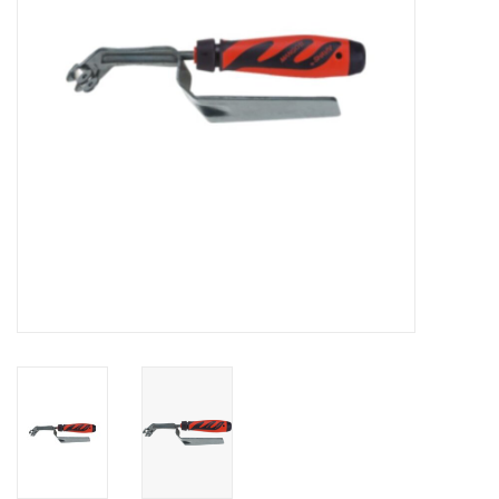
Alles om te Frezen |
Alles om te Draaien |
Alles om te Zagen |
Alles om te Lassen |
Schroefdraad snijden |
Veiligheid |
Verspaanbaar materiaal |
Varia |