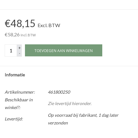
Werkplaatsinrichting |
€48,15
Excl. BTW
Machines |
€58,26
Incl. BTW
+
Cadeaubonnen &
TOEVOEGEN AAN WINKELWAGEN
-
Relatiegeschenken |
Onderdelen |
Informatie
Oliën & Smeermiddelen |
Artikelnummer:
461800250
Beschikbaar in
Zie levertijd hieronder.
winkel?:
TIPS & KENNIS
Op voorraad bij fabrikant, 1 dag later
Levertijd:
verzonden