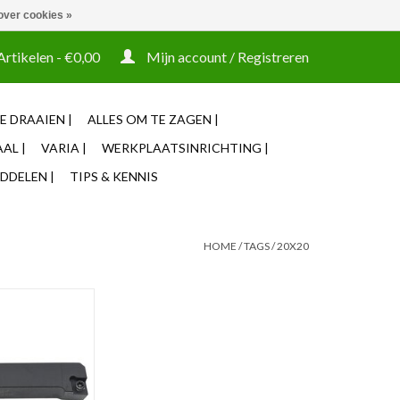
over cookies »
t tooling ook machines Zakelijke login mogelijk
Artikelen - €0,00
Mijn account / Registreren
E DRAAIEN |
ALLES OM TE ZAGEN |
AL |
VARIA |
WERKPLAATSINRICHTING |
DDELEN |
TIPS & KENNIS
HOME
/
TAGS
/
20X20
eitel SCLCL 1616
pe CCMT.
akt gebruik van
lplaten en heeft
aat met schroef.
N WINKELWAGEN