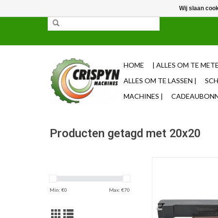
Wij slaan coo
✓ 85% uit voorraad leverbaar ✓ Op werkdagen vo
HOME
| ALLES OM TE METE
ALLES OM TE LASSEN |
SCH
MACHINES |
CADEAUBONNE
Producten getagd met 20x20
Harlingen Mesbeitel 
K09D Type CC
Deze beitel maakt ge
Min: €
0
Max: €
70
CCMT-type wisselplat
een onderlegplaat me
TOEVOEGEN AAN WI