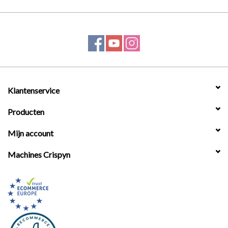
Werkplaatsinrichting |
Machines |
Cadeaubonnen &
Klantenservice
Relatiegeschenken |
Producten
Onderdelen |
Mijn account
Oliën & Smeermiddelen |
Machines Crispyn
TIPS & KENNIS