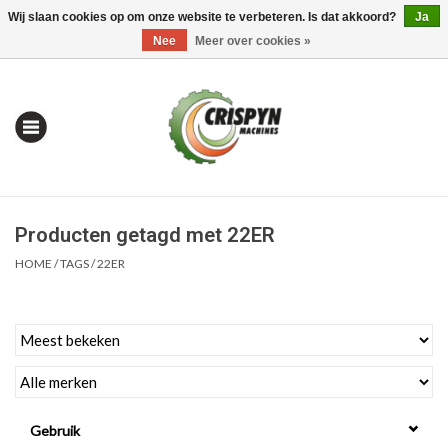
Wij slaan cookies op om onze website te verbeteren. Is dat akkoord?
Ja
0 Artikelen - €0,00
Mijn account / Registreren
Nee
Meer over cookies »
Producten getagd met 22ER
HOME
/
TAGS
/
22ER
Home
| Alles om te Meten |
Gebruik
Alles om te Boren |