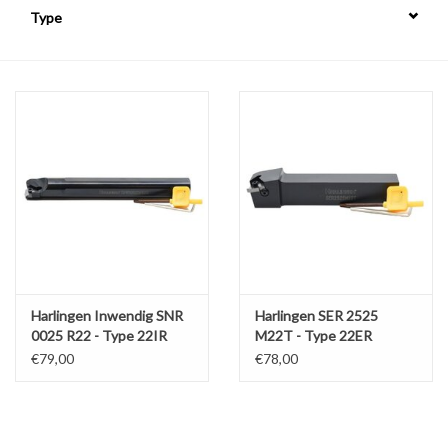
Type
Alles om te Frezen |
Alles om te Draaien |
Alles om te Zagen |
Alles om te Lassen |
Schroefdraad snijden |
Harlingen Inwendig SNR
Harlingen SER 2525
Veiligheid |
0025 R22 - Type 22IR
M22T - Type 22ER
€79,00
€78,00
Verspaanbaar materiaal |
Varia |