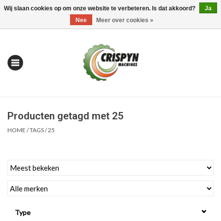
Wij slaan cookies op om onze website te verbeteren. Is dat akkoord?
Ja
0 Artikelen - €0,00
Mijn account / Registreren
Nee
Meer over cookies »
Producten getagd met 25
HOME
/
TAGS
/
25
Home
| Alles om te Meten |
Type
Alles om te Boren |