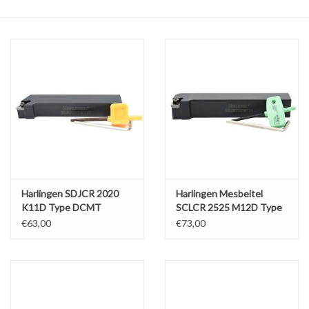
Alles om te Frezen |
Alles om te Draaien |
Alles om te Zagen |
Alles om te Lassen |
Schroefdraad snijden |
Harlingen SDJCR 2020
Harlingen Mesbeitel
K11D Type DCMT
SCLCR 2525 M12D Type
CCMT
€63,00
€73,00
Veiligheid |
Verspaanbaar materiaal |
Varia |