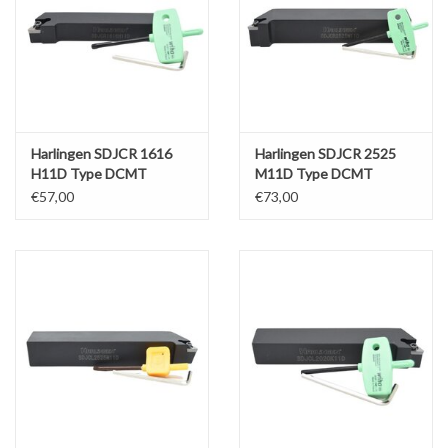
Werkplaatsinrichting |
Machines |
Harlingen SDJCR 1616
Harlingen SDJCR 2525
Cadeaubonnen &
H11D Type DCMT
M11D Type DCMT
Relatiegeschenken |
€57,00
€73,00
Onderdelen |
Oliën & Smeermiddelen |
TIPS & KENNIS