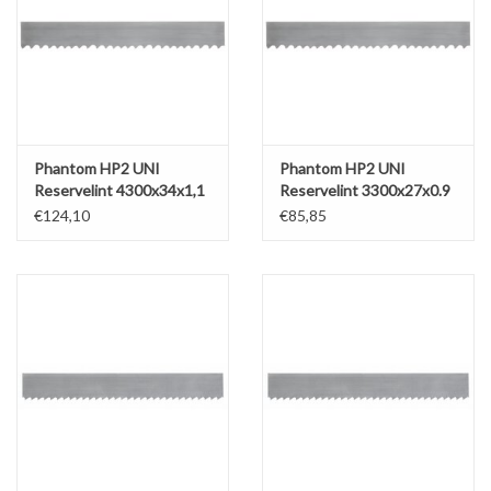
Werkplaatsinrichting |
Machines |
Phantom HP2 UNI
Phantom HP2 UNI
Cadeaubonnen &
Reservelint 4300x34x1,1
Reservelint 3300x27x0.9
Relatiegeschenken |
(Type 66.700)
(Type 66.700)
€124,10
€85,85
Onderdelen |
Oliën & Smeermiddelen |
TIPS & KENNIS