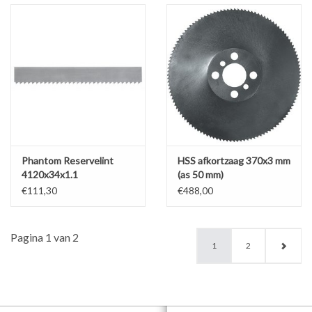
Phantom Reservelint
HSS afkortzaag 370x3 mm
4120x34x1.1
(as 50 mm)
€111,30
€488,00
Pagina 1 van 2
1
2