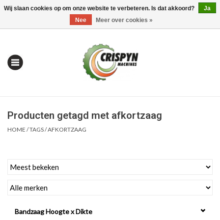
Wij slaan cookies op om onze website te verbeteren. Is dat akkoord?
Ja
0 Artikelen - €0,00
Mijn account / Registreren
Nee
Meer over cookies »
Producten getagd met afkortzaag
HOME
/
TAGS
/
AFKORTZAAG
Home
| Alles om te Meten |
Bandzaag Hoogte x Dikte
Alles om te Boren |