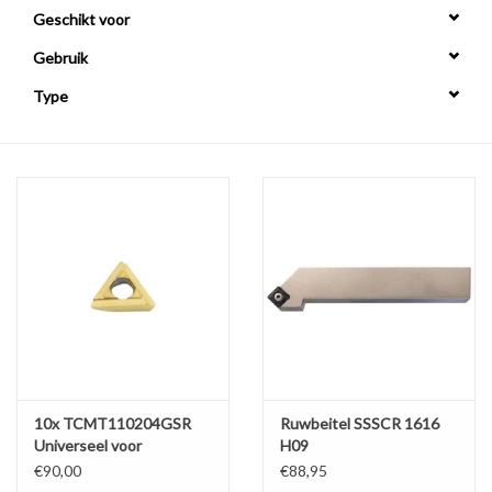
Geschikt voor
Alles om te Frezen |
Gebruik
Type
Alles om te Draaien |
Alles om te Zagen |
Alles om te Lassen |
Schroefdraad snijden |
Veiligheid |
Verspaanbaar materiaal |
10x TCMT110204GSR
Ruwbeitel SSSCR 1616
Universeel voor
H09
Afschuinfrezen
€90,00
€88,95
Varia |