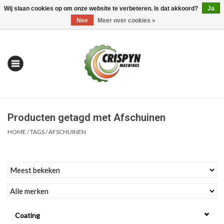
Wij slaan cookies op om onze website te verbeteren. Is dat akkoord?
Ja
0 Artikelen - €0,00
Mijn account / Registreren
Nee
Meer over cookies »
Producten getagd met Afschuinen
HOME
/
TAGS
/
AFSCHUINEN
Home
| Alles om te Meten |
Coating
Alles om te Boren |