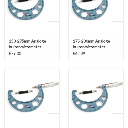
Werkplaatsinrichting |
Machines |
250-275mm Analoge
175-200mm Analoge
Cadeaubonnen &
buitenmicrometer
buitenmicrometer
x0.01mm
x0.01mm
Relatiegeschenken |
€79,00
€62,89
Onderdelen |
Oliën & Smeermiddelen |
TIPS & KENNIS