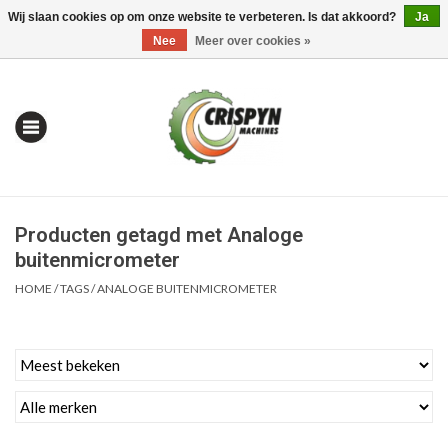
Wij slaan cookies op om onze website te verbeteren. Is dat akkoord?
Ja
0 Artikelen - €0,00
Mijn account / Registreren
Nee
Meer over cookies »
Producten getagd met Analoge
buitenmicrometer
HOME
/
TAGS
/
ANALOGE BUITENMICROMETER
Home
| Alles om te Meten |
Alles om te Boren |