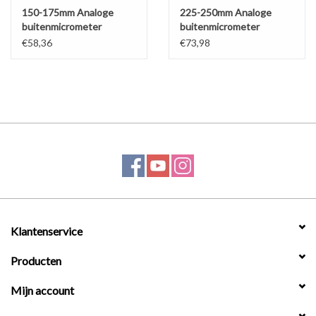
150-175mm Analoge
225-250mm Analoge
buitenmicrometer
buitenmicrometer
x0.01mm
x0.01mm
€58,36
€73,98
Klantenservice
Producten
Mijn account