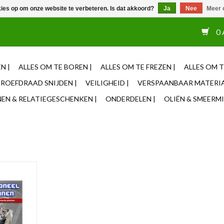
kies op om onze website te verbeteren. Is dat akkoord?
Ja
Nee
Meer 
or 12u besteld, zelfde dag verzonden ✓ Eigen adviseurs ✓ Naas
0 
N |
ALLES OM TE BOREN |
ALLES OM TE FREZEN |
ALLES OM T
ROEFDRAAD SNIJDEN |
VEILIGHEID |
VERSPAANBAAR MATERIA
N & RELATIEGESCHENKEN |
ONDERDELEN |
OLIËN & SMEERMI
sie van het
verspanen'
yn.
NKELWAGEN