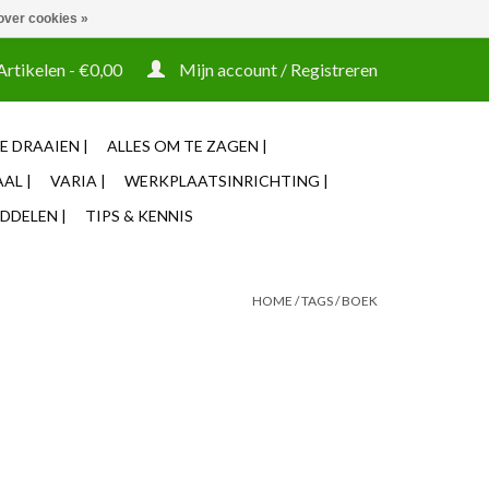
over cookies »
t tooling ook machines Zakelijke login mogelijk
Artikelen - €0,00
Mijn account / Registreren
E DRAAIEN |
ALLES OM TE ZAGEN |
AL |
VARIA |
WERKPLAATSINRICHTING |
DDELEN |
TIPS & KENNIS
HOME
/
TAGS
/
BOEK