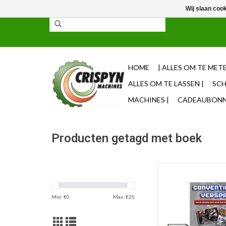
Wij slaan coo
✓ 85% uit voorraad leverbaar ✓ Op werkdagen vo
HOME
| ALLES OM TE METE
ALLES OM TE LASSEN |
SCH
MACHINES |
CADEAUBONNE
Producten getagd met boek
Dit is de download ver
boek 'Conventioneel 
door Jan Crisp
Min: €
0
Max: €
25
TOEVOEGEN AAN WI