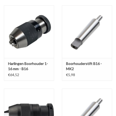
Alles om te Frezen |
Alles om te Draaien |
Alles om te Zagen |
Alles om te Lassen |
Harlingen Boorhouder 1-
Boorhouderstift B16 -
16 mm - B16
MK2
Schroefdraad snijden |
€64,52
€5,98
Veiligheid |
Verspaanbaar materiaal |
Varia |