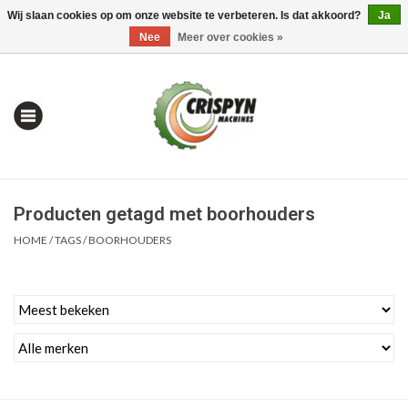
Wij slaan cookies op om onze website te verbeteren. Is dat akkoord?
Ja
0 Artikelen - €0,00
Mijn account / Registreren
Nee
Meer over cookies »
Producten getagd met boorhouders
HOME
/
TAGS
/
BOORHOUDERS
Home
| Alles om te Meten |
Alles om te Boren |