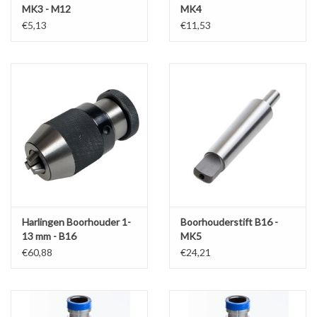
MK3 - M12
MK4
€5,13
€11,53
Harlingen Boorhouder 1-
Boorhouderstift B16 -
13 mm - B16
MK5
€60,88
€24,21