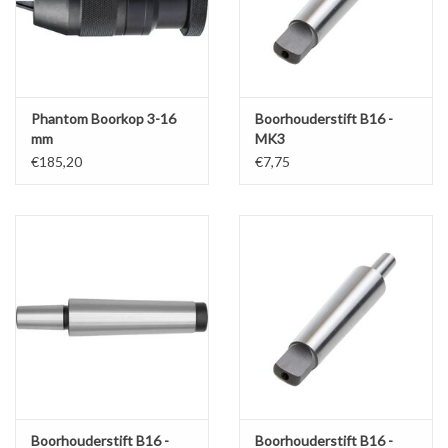
Werkplaatsinrichting |
Machines |
Phantom Boorkop 3-16
Boorhouderstift B16 -
mm
MK3
Cadeaubonnen &
€185,20
€7,75
Relatiegeschenken |
Onderdelen |
Oliën & Smeermiddelen |
TIPS & KENNIS
Boorhouderstift B16 -
Boorhouderstift B16 -