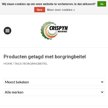
Wij slaan cookies op om onze website te verbeteren. Is dat akkoord?
Ja
0 Artikelen - €0,00
Mijn account / Registreren
Nee
Meer over cookies »
Producten getagd met borgringbeitel
HOME
/
TAGS
/
BORGRINGBEITEL
Home
| Alles om te Meten |
Alles om te Boren |