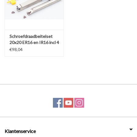
Werkplaatsinrichting |
Machines |
Schroefdraadbeitelset
20x20 ER16 en IR16 incl 4
wisselplaten
Cadeaubonnen &
€98,04
Relatiegeschenken |
Onderdelen |
Oliën & Smeermiddelen |
TIPS & KENNIS
Klantenservice