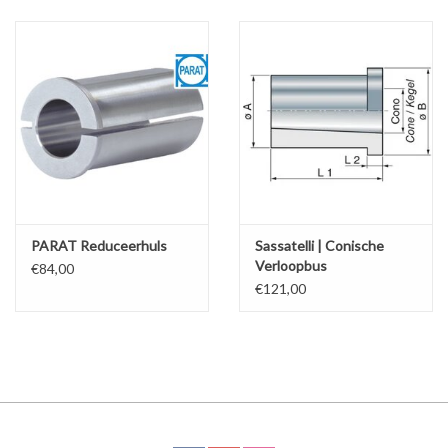
Alles om te Frezen |
Alles om te Draaien |
Alles om te Zagen |
Alles om te Lassen |
PARAT Reduceerhuls
Sassatelli | Conische
Verloopbus
€84,00
Schroefdraad snijden |
€121,00
Veiligheid |
Verspaanbaar materiaal |
Varia |