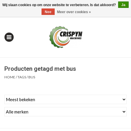
Wij slaan cookies op om onze website te verbeteren. Is dat akkoord?
Ja
0 Artikelen - €0,00
Mijn account / Registreren
Nee
Meer over cookies »
Producten getagd met bus
HOME
/
TAGS
/
BUS
Home
| Alles om te Meten |
Alles om te Boren |