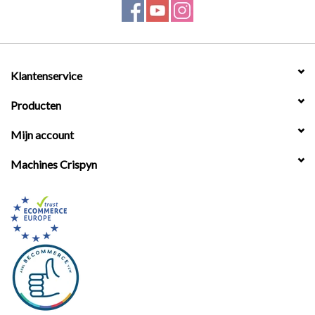
Werkplaatsinrichting |
Machines |
Klantenservice
Producten
Cadeaubonnen &
Relatiegeschenken |
Mijn account
Machines Crispyn
Onderdelen |
Oliën & Smeermiddelen |
TIPS & KENNIS