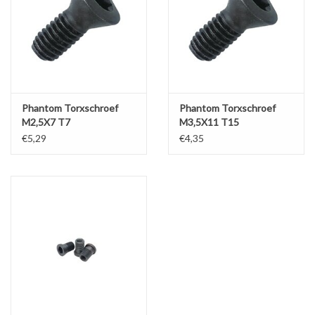
Werkplaatsinrichting |
Machines |
Phantom Torxschroef
Phantom Torxschroef
Cadeaubonnen &
M2‚5X7 T7
M3‚5X11 T15
Relatiegeschenken |
€5,29
€4,35
Onderdelen |
Oliën & Smeermiddelen |
TIPS & KENNIS