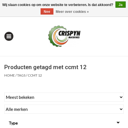
Wij slaan cookies op om onze website te verbeteren. Is dat akkoord?
Ja
0 Artikelen - €0,00
Mijn account / Registreren
Nee
Meer over cookies »
Producten getagd met ccmt 12
HOME
/
TAGS
/
CCMT 12
Home
| Alles om te Meten |
Type
Alles om te Boren |