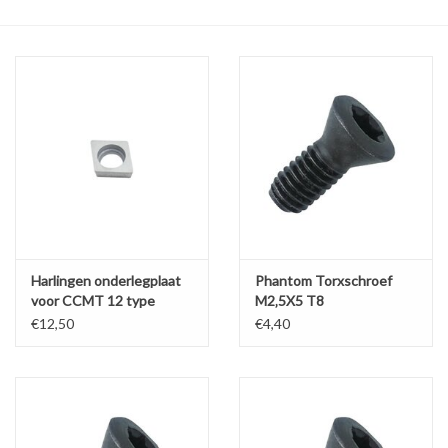
Alles om te Frezen |
Alles om te Draaien |
Alles om te Zagen |
Alles om te Lassen |
Schroefdraad snijden |
Harlingen onderlegplaat
Phantom Torxschroef
voor CCMT 12 type
M2‚5X5 T8
beitels
€12,50
€4,40
Veiligheid |
Verspaanbaar materiaal |
Varia |