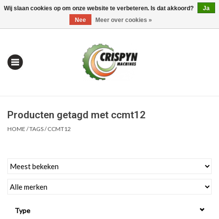
Wij slaan cookies op om onze website te verbeteren. Is dat akkoord?
Ja
0 Artikelen - €0,00
Mijn account / Registreren
Nee
Meer over cookies »
Producten getagd met ccmt12
HOME
/
TAGS
/
CCMT12
Home
| Alles om te Meten |
Type
Alles om te Boren |