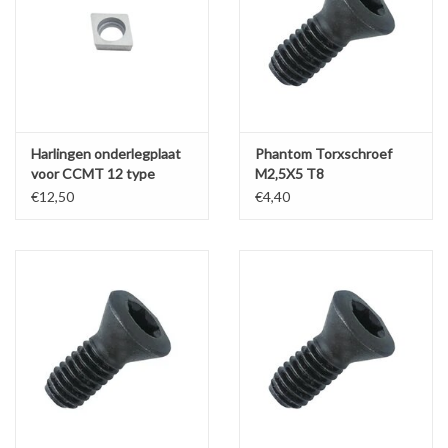
Werkplaatsinrichting |
Machines |
Harlingen onderlegplaat
Phantom Torxschroef
Cadeaubonnen &
voor CCMT 12 type
M2‚5X5 T8
Relatiegeschenken |
beitels
€12,50
€4,40
Onderdelen |
Oliën & Smeermiddelen |
TIPS & KENNIS