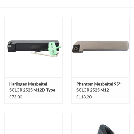
Alles om te Frezen |
Alles om te Draaien |
Alles om te Zagen |
Alles om te Lassen |
Schroefdraad snijden |
Harlingen Mesbeitel
Phantom Mesbeitel 95°
SCLCR 2525 M12D Type
SCLCR 2525 M12
CCMT
€73,00
€113,20
Veiligheid |
Verspaanbaar materiaal |
Varia |