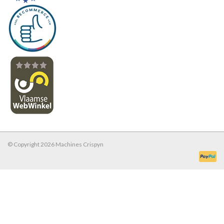
Werkplaatsinrichting |
Machines |
Cadeaubonnen &
Relatiegeschenken |
Onderdelen |
© Copyright 2026 Machines Crispyn
Oliën & Smeermiddelen |
TIPS & KENNIS