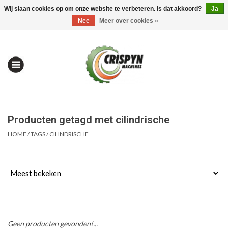
Wij slaan cookies op om onze website te verbeteren. Is dat akkoord?
Ja
0 Artikelen - €0,00
Mijn account / Registreren
Nee
Meer over cookies »
Producten getagd met cilindrische
HOME
/
TAGS
/
CILINDRISCHE
Home
| Alles om te Meten |
Geen producten gevonden!...
Alles om te Boren |