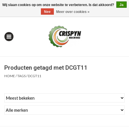
Wij slaan cookies op om onze website te verbeteren. Is dat akkoord?
Ja
0 Artikelen - €0,00
Mijn account / Registreren
Nee
Meer over cookies »
Producten getagd met DCGT11
HOME
/
TAGS
/
DCGT11
Home
| Alles om te Meten |
Alles om te Boren |