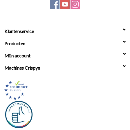
Werkplaatsinrichting |
Machines |
Klantenservice
Producten
Cadeaubonnen &
Relatiegeschenken |
Mijn account
Machines Crispyn
Onderdelen |
Oliën & Smeermiddelen |
TIPS & KENNIS