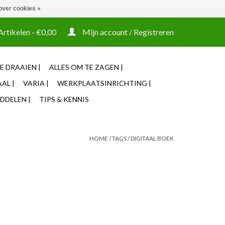
over cookies »
t tooling ook machines Zakelijke login mogelijk
Artikelen - €0,00
Mijn account / Registreren
E DRAAIEN |
ALLES OM TE ZAGEN |
AL |
VARIA |
WERKPLAATSINRICHTING |
DDELEN |
TIPS & KENNIS
HOME
/
TAGS
/
DIGITAAL BOEK