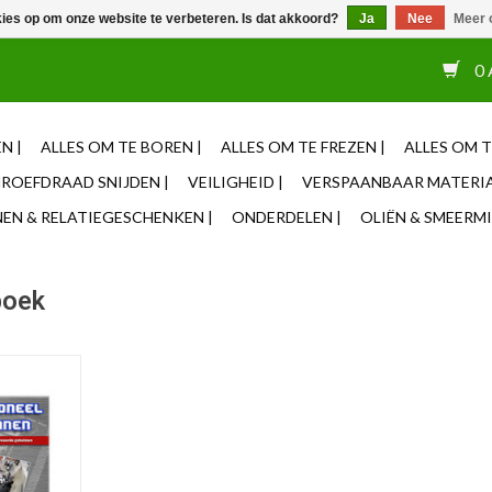
kies op om onze website te verbeteren. Is dat akkoord?
Ja
Nee
Meer 
or 12u besteld, zelfde dag verzonden ✓ Eigen adviseurs ✓ Naas
0 
N |
ALLES OM TE BOREN |
ALLES OM TE FREZEN |
ALLES OM T
ROEFDRAAD SNIJDEN |
VEILIGHEID |
VERSPAANBAAR MATERIA
N & RELATIEGESCHENKEN |
ONDERDELEN |
OLIËN & SMEERMI
boek
sie van het
verspanen'
yn.
NKELWAGEN