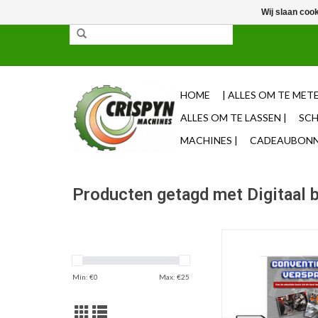
Wij slaan coo
✓ 85% uit voorraad leverbaar ✓ Op werkdagen vo
HOME
| ALLES OM TE METE
ALLES OM TE LASSEN |
SCH
MACHINES |
CADEAUBONNE
Producten getagd met Digitaal 
Dit is de download ver
boek 'Conventioneel 
door Jan Crisp
Min: €
0
Max: €
25
TOEVOEGEN AAN WI