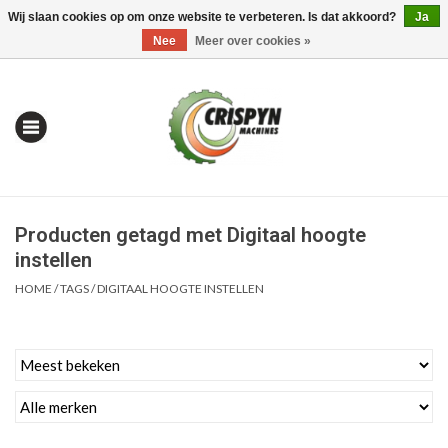
Wij slaan cookies op om onze website te verbeteren. Is dat akkoord?
Ja
0 Artikelen - €0,00
Mijn account / Registreren
Nee
Meer over cookies »
Producten getagd met Digitaal hoogte
instellen
HOME
/
TAGS
/
DIGITAAL HOOGTE INSTELLEN
Home
| Alles om te Meten |
Alles om te Boren |