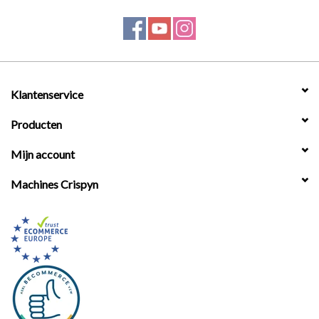
Werkplaatsinrichting |
Machines |
Klantenservice
Cadeaubonnen &
Producten
Relatiegeschenken |
Mijn account
Onderdelen |
Machines Crispyn
Oliën & Smeermiddelen |
TIPS & KENNIS