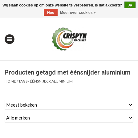
Wij slaan cookies op om onze website te verbeteren. Is dat akkoord?
Ja
0 Artikelen - €0,00
Mijn account / Registreren
Nee
Meer over cookies »
Producten getagd met éénsnijder aluminium
HOME
/
TAGS
/
ÉÉNSNIJDER ALUMINIUM
Home
| Alles om te Meten |
Alles om te Boren |