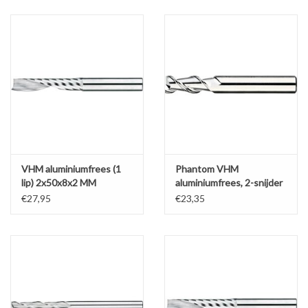
Alles om te Frezen |
Alles om te Draaien |
Alles om te Zagen |
Alles om te Lassen |
VHM aluminiumfrees (1
Phantom VHM
lip) 2x50x8x2 MM
aluminiumfrees, 2-snijder
Schroefdraad snijden |
€27,95
€23,35
Veiligheid |
Verspaanbaar materiaal |
Varia |