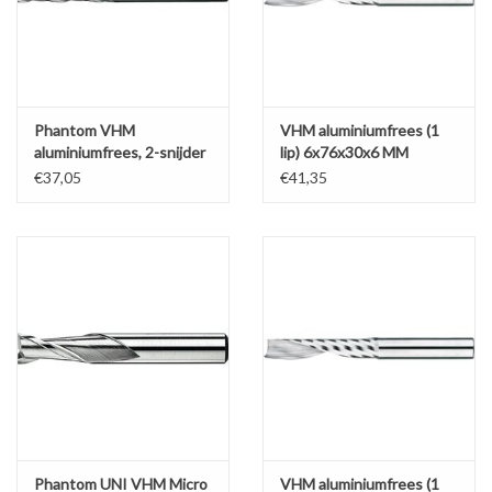
Werkplaatsinrichting |
Machines |
Phantom VHM
VHM aluminiumfrees (1
aluminiumfrees, 2-snijder
lip) 6x76x30x6 MM
extra lang
Cadeaubonnen &
€37,05
€41,35
Relatiegeschenken |
Onderdelen |
Oliën & Smeermiddelen |
TIPS & KENNIS
Phantom UNI VHM Micro
VHM aluminiumfrees (1