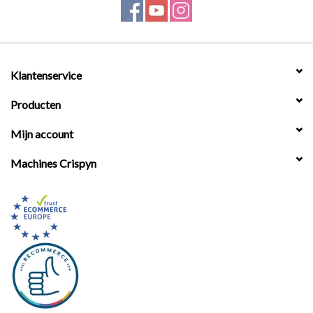
Werkplaatsinrichting |
Machines |
Klantenservice
Producten
Cadeaubonnen &
Relatiegeschenken |
Mijn account
Machines Crispyn
Onderdelen |
Oliën & Smeermiddelen |
TIPS & KENNIS