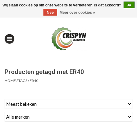
Wij slaan cookies op om onze website te verbeteren. Is dat akkoord?
Ja
0 Artikelen - €0,00
Mijn account / Registreren
Nee
Meer over cookies »
Producten getagd met ER40
HOME
/
TAGS
/
ER40
Home
| Alles om te Meten |
Alles om te Boren |