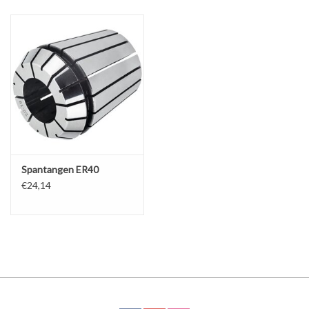
Alles om te Frezen |
Alles om te Draaien |
Alles om te Zagen |
Alles om te Lassen |
Spantangen ER40
€24,14
Schroefdraad snijden |
Veiligheid |
Verspaanbaar materiaal |
Varia |