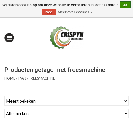
Wij slaan cookies op om onze website te verbeteren. Is dat akkoord?
Ja
0 Artikelen - €0,00
Mijn account / Registreren
Nee
Meer over cookies »
Producten getagd met freesmachine
HOME
/
TAGS
/
FREESMACHINE
Home
| Alles om te Meten |
Alles om te Boren |