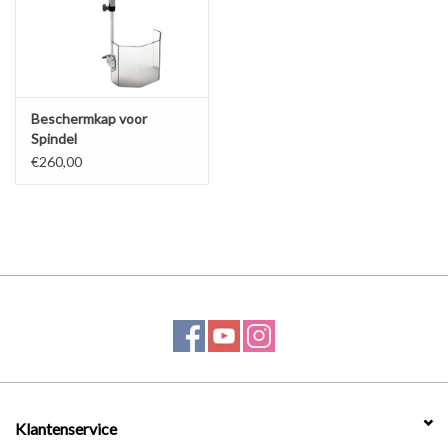
Werkplaatsinrichting |
Machines |
Beschermkap voor
Spindel
(Radiaalboormachine)
Cadeaubonnen &
€260,00
Relatiegeschenken |
Onderdelen |
Oliën & Smeermiddelen |
TIPS & KENNIS
Klantenservice