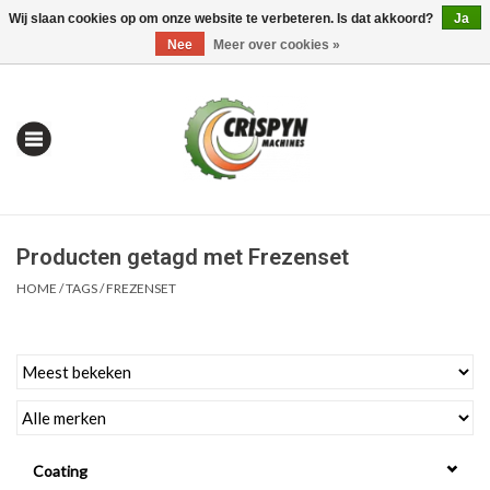
Wij slaan cookies op om onze website te verbeteren. Is dat akkoord?
Ja
0 Artikelen - €0,00
Mijn account / Registreren
Nee
Meer over cookies »
Producten getagd met Frezenset
HOME
/
TAGS
/
FREZENSET
Home
| Alles om te Meten |
Coating
Alles om te Boren |