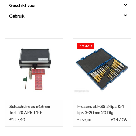
Geschikt voor
Alles om te Frezen |
Gebruik
Alles om te Draaien |
PROMO
Alles om te Zagen |
Alles om te Lassen |
Schroefdraad snijden |
Veiligheid |
Schachtfrees ø16mm
Frezenset HSS 2-lips & 4
Incl. 20 APKT10-
lips 3-20mm 20 Dlg
Verspaanbaar materiaal |
wisselplaten in Koffer
€127,40
€147,06
€168,00
Varia |