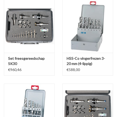
Werkplaatsinrichting |
Machines |
Cadeaubonnen &
Relatiegeschenken |
Set freesgereedschap
HSS-Co vingerfrezen 3-
Onderdelen |
SK30
20 mm (4-lippig)
€960,46
€588,00
Oliën & Smeermiddelen |
TIPS & KENNIS