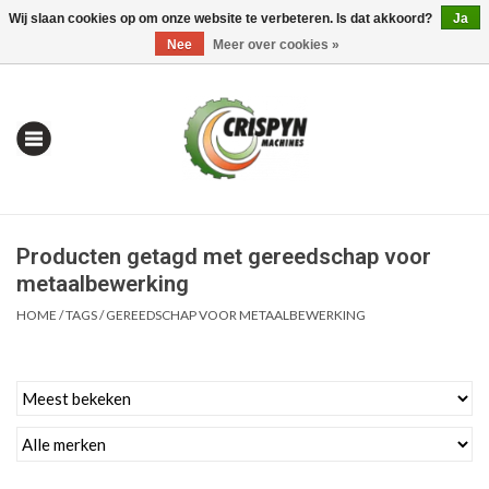
Wij slaan cookies op om onze website te verbeteren. Is dat akkoord?
Ja
0 Artikelen - €0,00
Mijn account / Registreren
Nee
Meer over cookies »
Producten getagd met gereedschap voor
metaalbewerking
HOME
/
TAGS
/
GEREEDSCHAP VOOR METAALBEWERKING
Home
| Alles om te Meten |
Alles om te Boren |