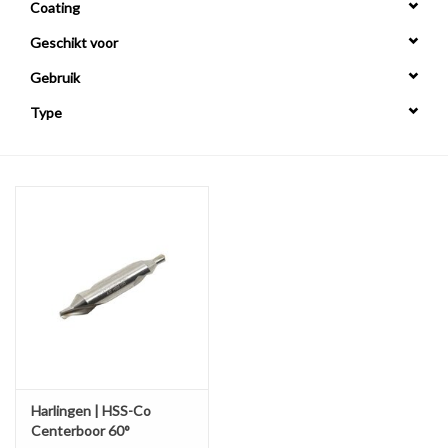
Coating
Geschikt voor
Alles om te Frezen |
Gebruik
Alles om te Draaien |
Type
Alles om te Zagen |
Alles om te Lassen |
Schroefdraad snijden |
Veiligheid |
Verspaanbaar materiaal |
Harlingen | HSS-Co
Centerboor 60°
Varia |