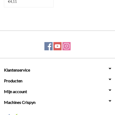
€4,11
Werkplaatsinrichting |
Machines |
Cadeaubonnen &
Relatiegeschenken |
Onderdelen |
Klantenservice
Oliën & Smeermiddelen |
Producten
TIPS & KENNIS
Mijn account
Machines Crispyn