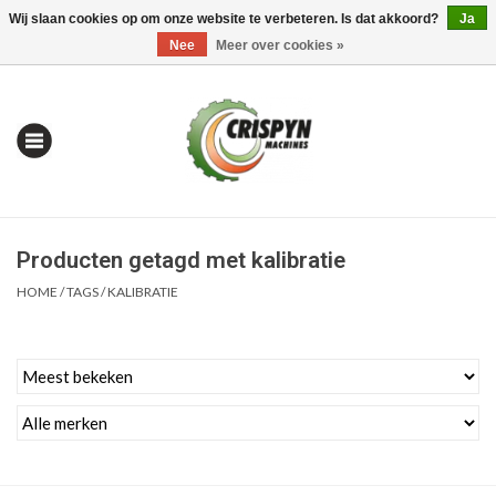
Wij slaan cookies op om onze website te verbeteren. Is dat akkoord?
Ja
0 Artikelen - €0,00
Mijn account / Registreren
Nee
Meer over cookies »
Producten getagd met kalibratie
HOME
/
TAGS
/
KALIBRATIE
Home
| Alles om te Meten |
Alles om te Boren |