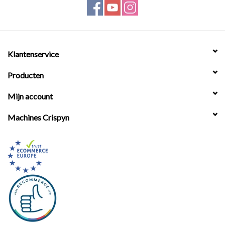
Werkplaatsinrichting |
Machines |
Klantenservice
Producten
Cadeaubonnen &
Relatiegeschenken |
Mijn account
Machines Crispyn
Onderdelen |
Oliën & Smeermiddelen |
TIPS & KENNIS