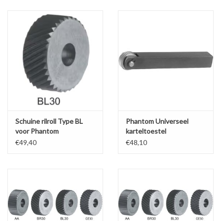
Alles om te Frezen |
Alles om te Draaien |
Alles om te Zagen |
Alles om te Lassen |
Schuine rilroll Type BL
Phantom Universeel
voor Phantom
karteltoestel
Schroefdraad snijden |
karteltoestel
€49,40
€48,10
Veiligheid |
Verspaanbaar materiaal |
Varia |