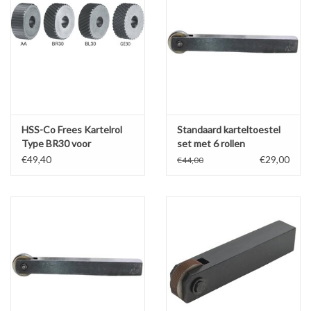
HSS-Co Frees Kartelrol
Standaard karteltoestel
Type BR30 voor
set met 6 rollen
MFCNC(S)
€49,40
€29,00
€44,00