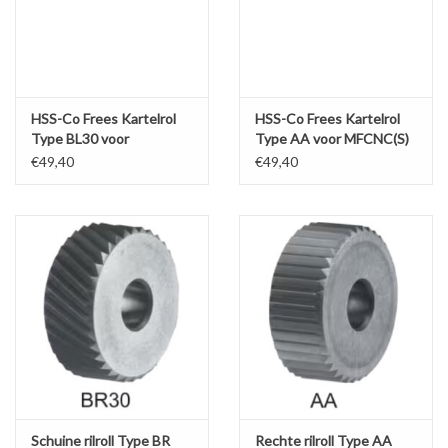
Werkplaatsinrichting |
Machines |
HSS-Co Frees Kartelrol
HSS-Co Frees Kartelrol
Type BL30 voor
Type AA voor MFCNC(S)
MFCNC(S)
Cadeaubonnen &
€49,40
€49,40
Relatiegeschenken |
Onderdelen |
Oliën & Smeermiddelen |
TIPS & KENNIS
Schuine rilroll Type BR
Rechte rilroll Type AA