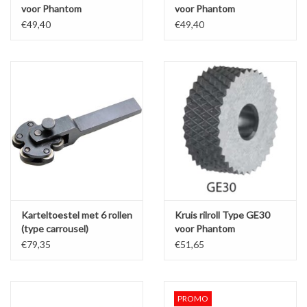
voor Phantom
voor Phantom
karteltoestel
karteltoestel
€49,40
€49,40
Karteltoestel met 6 rollen
Kruis rilroll Type GE30
(type carrousel)
voor Phantom
karteltoestel
€79,35
€51,65
PROMO