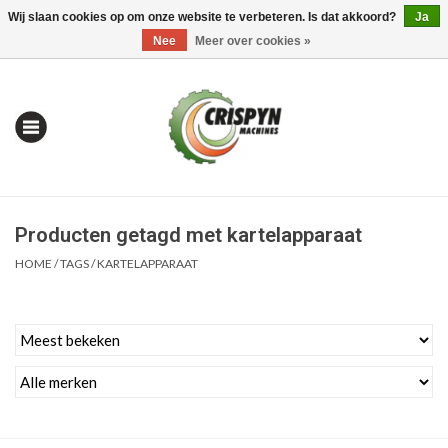
Wij slaan cookies op om onze website te verbeteren. Is dat akkoord?
Ja
0 Artikelen - €0,00
Mijn account / Registreren
Nee
Meer over cookies »
Producten getagd met kartelapparaat
HOME
/
TAGS
/
KARTELAPPARAAT
Home
| Alles om te Meten |
Alles om te Boren |