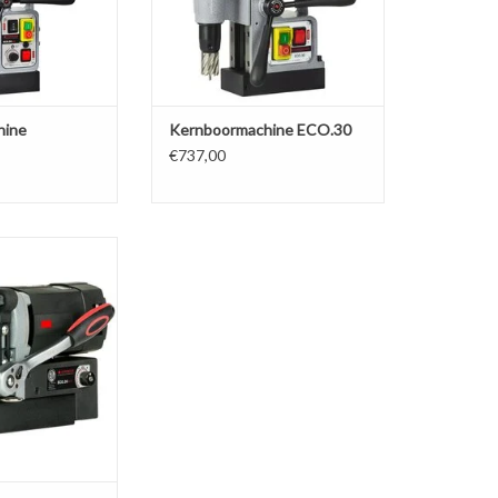
hine
Kernboormachine ECO.30
€737,00
boormachine Ø 12
oren Variabel
nctie om snel en
te tappen 10.3 kg
te 1.1Kw motor
N WINKELWAGEN