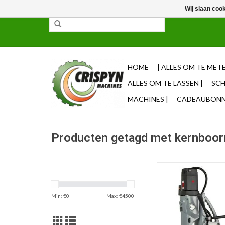
Wij slaan coo
✓ 85% uit voorraad leverbaar ✓ Op werkdagen vo
HOME
| ALLES OM TE METE
ALLES OM TE LASSEN |
SCH
MACHINES |
CADEAUBONNE
Producten getagd met kernboo
Magneet kernboor
kernboren max. dia 100
voedingsbron spannin
Min: €
0
Max: €
4500
Volt, draairichting bid
TOEVOEGEN AAN WI