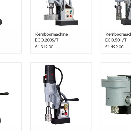
TOEVOEGEN AAN WINKELWAGEN
Kernboormachine
Kernboormac
ECO.200S/T
ECO.50+/T
€4.319,00
€1.499,00
machine,
Magneet kernboormachine,
Haakse magneet
millimeter,
kernboren max. dia 60 millimeter,
- 36mm kernb
g 220 - 240
voedingsbron spanning 220 - 240
toerental Tapfu
rechtsom.
Volt, draairichting rechtsom.
efficiënt draad 
40mm slagleng
NKELWAGEN
TOEVOEGEN AAN WINKELWAGEN
TOEVOEGEN AA