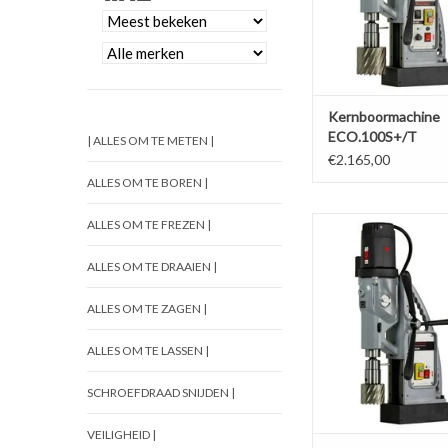
Kernboormachine
ECO.100S+/T
| ALLES OM TE METEN |
€2.165,00
ALLES OM TE BOREN |
Magneet kernboor
ALLES OM TE FREZEN |
kernboren max. dia 80 
voedingsbron spannin
ALLES OM TE DRAAIEN |
Volt, draairichting 
ALLES OM TE ZAGEN |
TOEVOEGEN AAN WI
ALLES OM TE LASSEN |
SCHROEFDRAAD SNIJDEN |
VEILIGHEID |