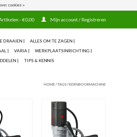
over cookies »
t tooling ook machines Zakelijke login mogelijk
Artikelen - €0,00
Mijn account / Registreren
E DRAAIEN |
ALLES OM TE ZAGEN |
AL |
VARIA |
WERKPLAATSINRICHTING |
DDELEN |
TIPS & KENNIS
HOME
/
TAGS
/
KERNBOORMACHINE
nboormachine,
De Euroboor ECO.30S+ is een
ia 50 millimeter,
professionele, krachtige en vooral
anning 220 - 240
lichte machine.
ng bidirectioneel.
Koolborstelslijtage-indicator +
verplaatsingsbescherming
N WINKELWAGEN
TOEVOEGEN AAN WINKELWAGEN