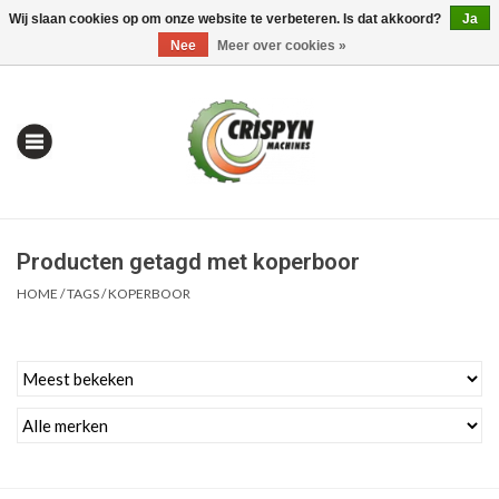
Wij slaan cookies op om onze website te verbeteren. Is dat akkoord?
Ja
0 Artikelen - €0,00
Mijn account / Registreren
Nee
Meer over cookies »
Producten getagd met koperboor
HOME
/
TAGS
/
KOPERBOOR
Home
| Alles om te Meten |
Alles om te Boren |