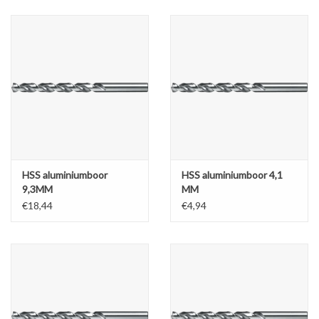
Alles om te Frezen |
Alles om te Draaien |
Alles om te Zagen |
Alles om te Lassen |
HSS aluminiumboor
HSS aluminiumboor 4,1
9,3MM
MM
Schroefdraad snijden |
€18,44
€4,94
Veiligheid |
Verspaanbaar materiaal |
Varia |