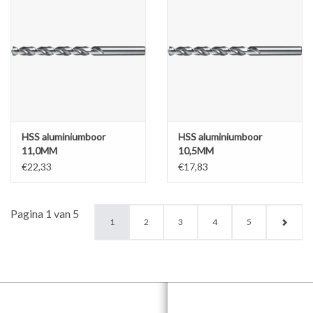
HSS aluminiumboor
HSS aluminiumboor
11,0MM
10,5MM
€22,33
€17,83
Pagina 1 van 5
1
2
3
4
5