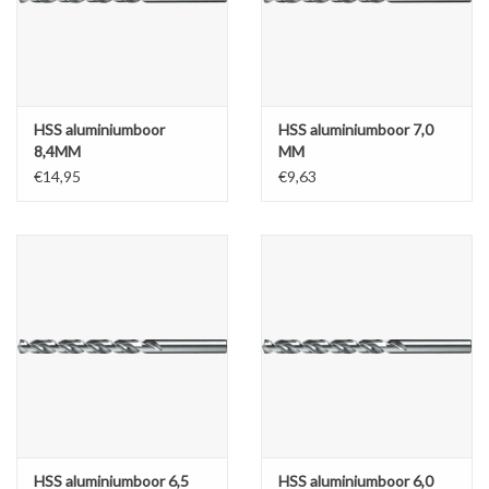
Werkplaatsinrichting |
Machines |
HSS aluminiumboor
HSS aluminiumboor 7,0
8,4MM
MM
Cadeaubonnen &
€14,95
€9,63
Relatiegeschenken |
Onderdelen |
Oliën & Smeermiddelen |
TIPS & KENNIS
HSS aluminiumboor 6,5
HSS aluminiumboor 6,0