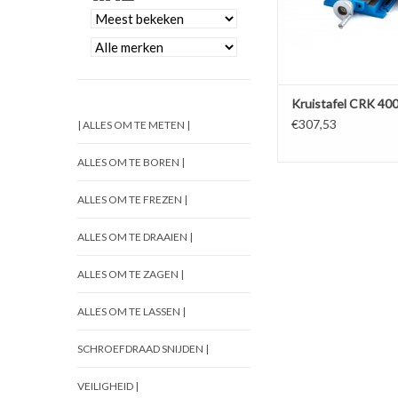
Kruistafel CRK 40
€307,53
| ALLES OM TE METEN |
ALLES OM TE BOREN |
ALLES OM TE FREZEN |
ALLES OM TE DRAAIEN |
ALLES OM TE ZAGEN |
ALLES OM TE LASSEN |
SCHROEFDRAAD SNIJDEN |
VEILIGHEID |