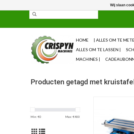
Wij slaan coo
✓ 85% uit voorraad leverbaar ✓ Op werkdagen vo
HOME
| ALLES OM TE METE
ALLES OM TE LASSEN |
SCH
MACHINES |
CADEAUBONNE
Producten getagd met kruistafe
Kruistafel CRK
TOEVOEGEN AAN WI
Min: €
0
Max: €
400