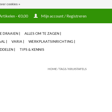
over cookies »
t tooling ook machines Zakelijke login mogelijk
Artikelen - €0,00
Mijn account / Registreren
E DRAAIEN |
ALLES OM TE ZAGEN |
AL |
VARIA |
WERKPLAATSINRICHTING |
DDELEN |
TIPS & KENNIS
HOME
/
TAGS
/
KRUISTAFELS