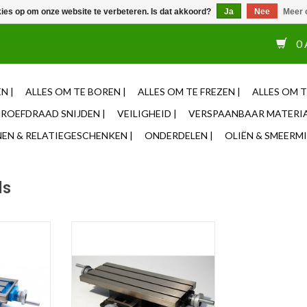
kies op om onze website te verbeteren. Is dat akkoord?
Ja
Nee
Meer 
or 12u besteld, zelfde dag verzonden ✓ Eigen adviseurs ✓ Naas
0 
N |
ALLES OM TE BOREN |
ALLES OM TE FREZEN |
ALLES OM T
ROEFDRAAD SNIJDEN |
VEILIGHEID |
VERSPAANBAAR MATERIA
N & RELATIEGESCHENKEN |
ONDERDELEN |
OLIËN & SMEERMI
ls
 400
Kruistafel CRK 600
NKELWAGEN
TOEVOEGEN AAN WINKELWAGEN