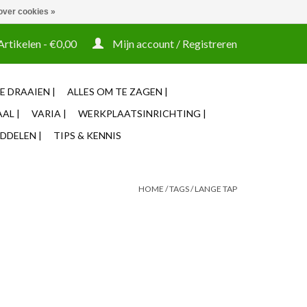
over cookies »
t tooling ook machines Zakelijke login mogelijk
Artikelen - €0,00
Mijn account / Registreren
E DRAAIEN |
ALLES OM TE ZAGEN |
AL |
VARIA |
WERKPLAATSINRICHTING |
DDELEN |
TIPS & KENNIS
HOME
/
TAGS
/
LANGE TAP