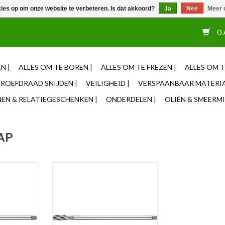
kies op om onze website te verbeteren. Is dat akkoord?
Ja
Nee
Meer 
or 12u besteld, zelfde dag verzonden ✓ Eigen adviseurs ✓ Naas
0 
N |
ALLES OM TE BOREN |
ALLES OM TE FREZEN |
ALLES OM T
ROEFDRAAD SNIJDEN |
VEILIGHEID |
VERSPAANBAAR MATERIA
N & RELATIEGESCHENKEN |
ONDERDELEN |
OLIËN & SMEERMI
TAP
 HSS-E
Phantom Phantom HSS-E
oorlopend
Machinetap, lang, blind
NKELWAGEN
TOEVOEGEN AAN WINKELWAGEN