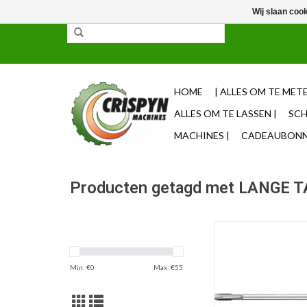
Wij slaan coo
✓ 85% uit voorraad leverbaar ✓ Op werkdagen vo
HOME
| ALLES OM TE METE
ALLES OM TE LASSEN |
SCH
MACHINES |
CADEAUBONNE
Producten getagd met LANGE 
Phantom Phantom
Machinetap, lang, d
TOEVOEGEN AAN WI
Min: €
0
Max: €
55