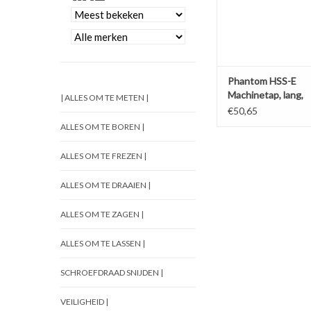
Phantom HSS-E
Machinetap, lang,
| ALLES OM TE METEN |
doorlopend
€50,65
ALLES OM TE BOREN |
ALLES OM TE FREZEN |
ALLES OM TE DRAAIEN |
ALLES OM TE ZAGEN |
ALLES OM TE LASSEN |
SCHROEFDRAAD SNIJDEN |
VEILIGHEID |