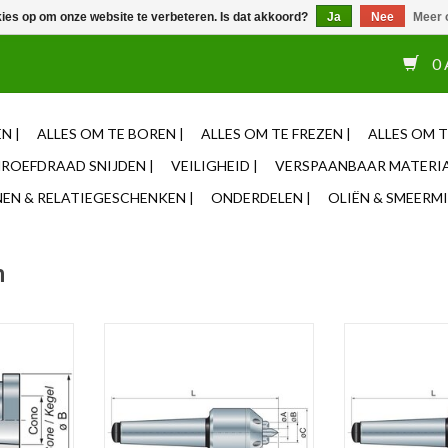
kies op om onze website te verbeteren. Is dat akkoord?
Ja
Nee
Meer 
or 12u besteld, zelfde dag verzonden ✓ Eigen adviseurs ✓ Naas
0 
N |
ALLES OM TE BOREN |
ALLES OM TE FREZEN |
ALLES OM T
ROEFDRAAD SNIJDEN |
VEILIGHEID |
VERSPAANBAAR MATERIA
N & RELATIEGESCHENKEN |
ONDERDELEN |
OLIËN & SMEERMI
m
 Sassatelli,
Meeneemcenter van Sassatelli, ø
Meeneemcenter v
s!
57 - 90mm, Kies uw Conus!
40 - 70mm, K
NKELWAGEN
TOEVOEGEN AAN WINKELWAGEN
TOEVOEGEN AA