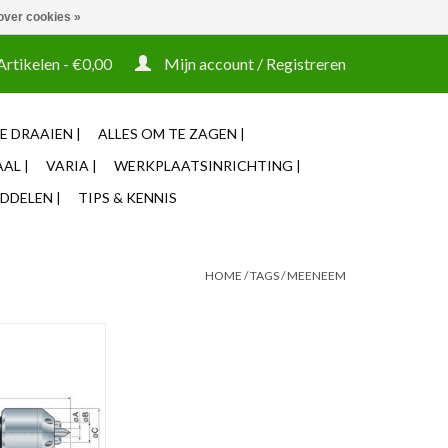
over cookies »
t tooling ook machines Zakelijke login mogelijk
Artikelen - €0,00
Mijn account / Registreren
E DRAAIEN |
ALLES OM TE ZAGEN |
AL |
VARIA |
WERKPLAATSINRICHTING |
DDELEN |
TIPS & KENNIS
HOME
/
TAGS
/
MEENEEM
an Sassatelli, ø
ies uw Conus!
N WINKELWAGEN