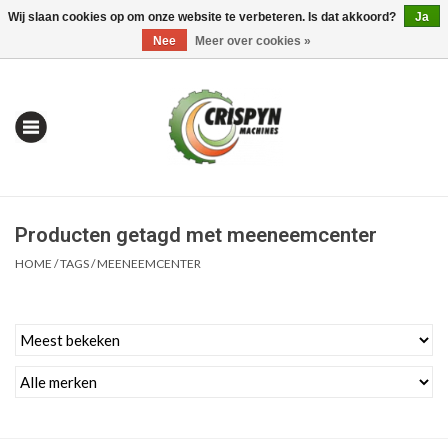
Wij slaan cookies op om onze website te verbeteren. Is dat akkoord?
Ja
0 Artikelen - €0,00
Mijn account / Registreren
Nee
Meer over cookies »
Producten getagd met meeneemcenter
HOME
/
TAGS
/
MEENEEMCENTER
Home
| Alles om te Meten |
Alles om te Boren |