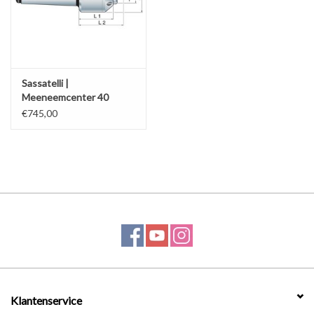
Werkplaatsinrichting |
Machines |
Sassatelli |
Meeneemcenter 40
-70mm
Cadeaubonnen &
€745,00
Relatiegeschenken |
Onderdelen |
Oliën & Smeermiddelen |
TIPS & KENNIS
Klantenservice