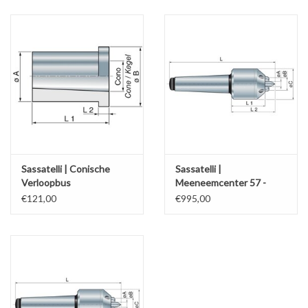
Alles om te Frezen |
Alles om te Draaien |
Alles om te Zagen |
Alles om te Lassen |
Sassatelli | Conische
Sassatelli |
Verloopbus
Meeneemcenter 57 -
Schroefdraad snijden |
90mm
€121,00
€995,00
Veiligheid |
Verspaanbaar materiaal |
Varia |