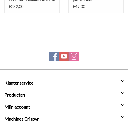
338 TiN-tip
€232,00
€49,00
Klantenservice
Producten
Mijn account
Machines Crispyn