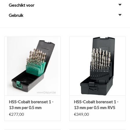
Geschikt voor
Alles om te Frezen |
Gebruik
Alles om te Draaien |
Alles om te Zagen |
Alles om te Lassen |
Schroefdraad snijden |
Veiligheid |
HSS-Cobalt borenset 1 -
HSS-Cobalt borenset 1 -
13 mm per 0.5 mm
13 mm per 0.5 mm RVS
Verspaanbaar materiaal |
€277,00
€349,00
Varia |