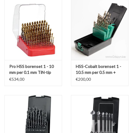
Werkplaatsinrichting |
Machines |
Cadeaubonnen &
Relatiegeschenken |
Pro HSS borenset 1 - 10
HSS-Cobalt borenset 1 -
Onderdelen |
mm per 0.1 mm TiN-tip
10.5 mm per 0.5 mm +
voorboormaten M4 - M12
€534,00
€200,00
Oliën & Smeermiddelen |
TIPS & KENNIS