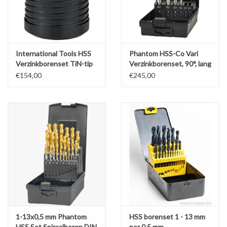
International Tools HSS
Phantom HSS-Co Vari
Verzinkborenset TiN-tip
Verzinkborenset, 90°, lang
€154,00
€245,00
1-13x0‚5 mm Phantom
HSS borenset 1 - 13 mm
HSS Set Spiraalboren DIN
per 0.5 mm