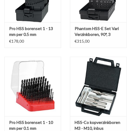
Pro HSS borenset 1 - 13
Phantom HSS-E Set Vari
mm per 0.5 mm
Verzinkboren, 90°, 3
snijkanten, TiAlN, lang
€178,00
€315,00
Pro HSS borenset 1 - 10
HSS-Co kopverzinkboren
mm per 0.1 mm
M3 - M10, inbus