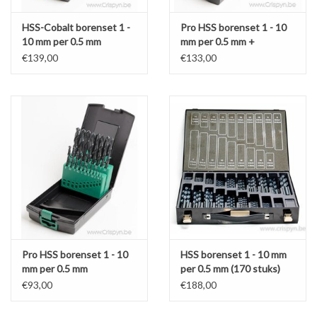
HSS-Cobalt borenset 1 -
Pro HSS borenset 1 - 10
10 mm per 0.5 mm
mm per 0.5 mm +
voorboormaten M4 - M12
€139,00
€133,00
Pro HSS borenset 1 - 10
HSS borenset 1 - 10 mm
mm per 0.5 mm
per 0.5 mm (170 stuks)
€93,00
€188,00