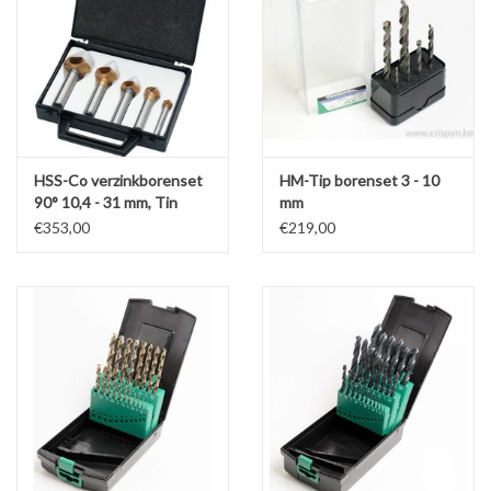
HSS-Co verzinkborenset
HM-Tip borenset 3 - 10
90° 10,4 - 31 mm, Tin
mm
gecoat
€353,00
€219,00