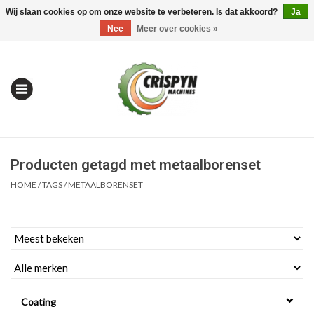
Wij slaan cookies op om onze website te verbeteren. Is dat akkoord?
Ja
0 Artikelen - €0,00
Mijn account / Registreren
Nee
Meer over cookies »
Producten getagd met metaalborenset
HOME
/
TAGS
/
METAALBORENSET
Home
| Alles om te Meten |
Coating
Alles om te Boren |