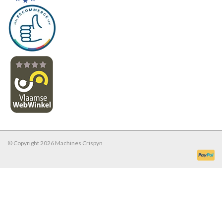
Werkplaatsinrichting |
Machines |
Cadeaubonnen &
Relatiegeschenken |
Onderdelen |
© Copyright 2026 Machines Crispyn
Oliën & Smeermiddelen |
TIPS & KENNIS