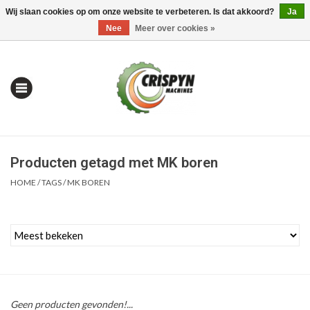
Wij slaan cookies op om onze website te verbeteren. Is dat akkoord?
Ja
0 Artikelen - €0,00
Mijn account / Registreren
Nee
Meer over cookies »
Producten getagd met MK boren
HOME
/
TAGS
/
MK BOREN
Home
| Alles om te Meten |
Geen producten gevonden!...
Alles om te Boren |