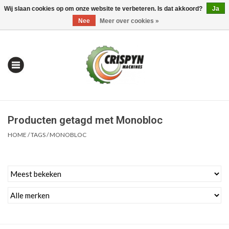
Wij slaan cookies op om onze website te verbeteren. Is dat akkoord?
Ja
0 Artikelen - €0,00
Mijn account / Registreren
Nee
Meer over cookies »
Producten getagd met Monobloc
HOME
/
TAGS
/
MONOBLOC
Home
| Alles om te Meten |
Alles om te Boren |