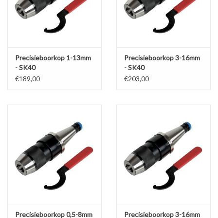
Werkplaatsinrichting |
Machines |
Precisieboorkop 1-13mm
Precisieboorkop 3-16mm
- SK40
- SK40
Cadeaubonnen &
€189,00
€203,00
Relatiegeschenken |
Onderdelen |
Oliën & Smeermiddelen |
TIPS & KENNIS
Precisieboorkop 0,5-8mm
Precisieboorkop 3-16mm