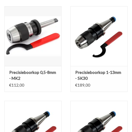
Alles om te Frezen |
Alles om te Draaien |
Alles om te Zagen |
Alles om te Lassen |
Precisieboorkop 0,5-8mm
Precisieboorkop 1-13mm
- MK2
- SK30
Schroefdraad snijden |
€112,00
€189,00
Veiligheid |
Verspaanbaar materiaal |
Varia |