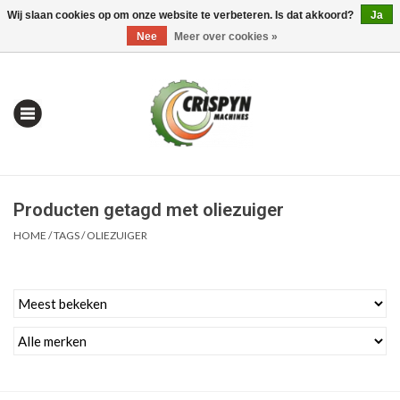
Wij slaan cookies op om onze website te verbeteren. Is dat akkoord?
Ja
0 Artikelen - €0,00
Mijn account / Registreren
Nee
Meer over cookies »
Producten getagd met oliezuiger
HOME
/
TAGS
/
OLIEZUIGER
Home
| Alles om te Meten |
Alles om te Boren |