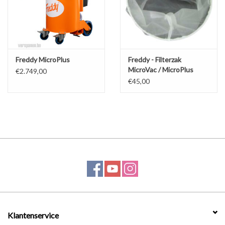
Werkplaatsinrichting |
Machines |
Freddy MicroPlus
Freddy - Filterzak
MicroVac / MicroPlus
€2.749,00
100µ
Cadeaubonnen &
€45,00
Relatiegeschenken |
Onderdelen |
Oliën & Smeermiddelen |
TIPS & KENNIS
Klantenservice