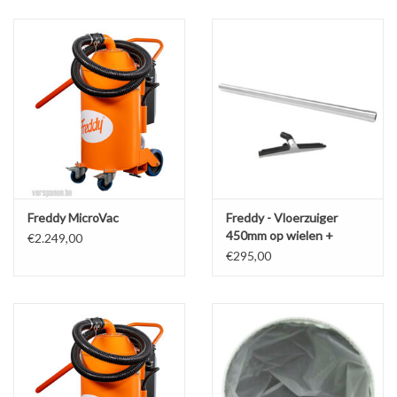
Alles om te Frezen |
Alles om te Draaien |
Alles om te Zagen |
Alles om te Lassen |
Freddy MicroVac
Freddy - Vloerzuiger
450mm op wielen +
€2.249,00
Schroefdraad snijden |
stalen arm
€295,00
Veiligheid |
Verspaanbaar materiaal |
Varia |