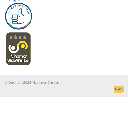
Werkplaatsinrichting |
Machines |
Cadeaubonnen &
Relatiegeschenken |
Onderdelen |
© Copyright 2026 Machines Crispyn
Oliën & Smeermiddelen |
TIPS & KENNIS