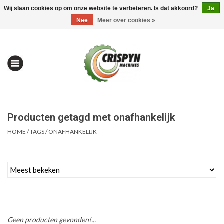
Wij slaan cookies op om onze website te verbeteren. Is dat akkoord?
Ja
0 Artikelen - €0,00
Mijn account / Registreren
Nee
Meer over cookies »
Producten getagd met onafhankelijk
HOME
/
TAGS
/
ONAFHANKELIJK
Home
| Alles om te Meten |
Geen producten gevonden!...
Alles om te Boren |