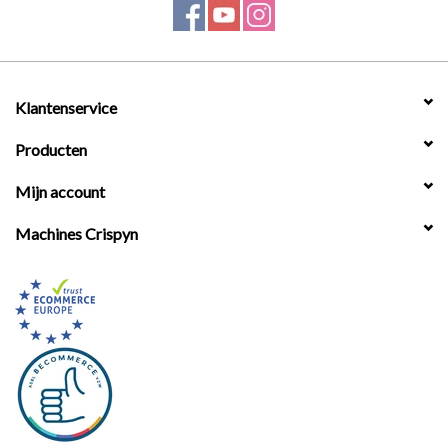
Werkplaatsinrichting |
Machines |
Klantenservice
Producten
Cadeaubonnen &
Relatiegeschenken |
Mijn account
Machines Crispyn
Onderdelen |
Oliën & Smeermiddelen |
TIPS & KENNIS