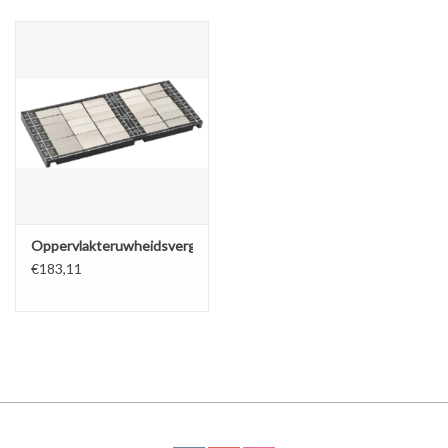
Alles om te Frezen |
Alles om te Draaien |
Alles om te Zagen |
Alles om te Lassen |
Oppervlakteruwheidsvergelijkset
€183,11
Schroefdraad snijden |
Veiligheid |
Verspaanbaar materiaal |
Varia |