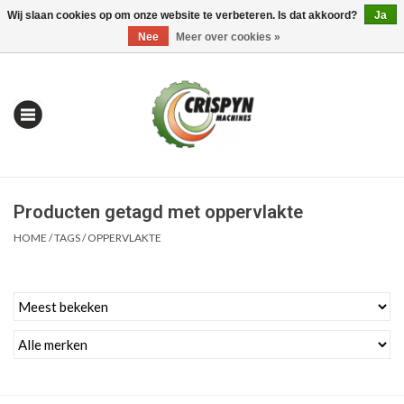
Wij slaan cookies op om onze website te verbeteren. Is dat akkoord?
Ja
0 Artikelen - €0,00
Mijn account / Registreren
Nee
Meer over cookies »
Producten getagd met oppervlakte
HOME
/
TAGS
/
OPPERVLAKTE
Home
| Alles om te Meten |
Alles om te Boren |