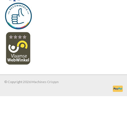
Werkplaatsinrichting |
Machines |
Cadeaubonnen &
Relatiegeschenken |
Onderdelen |
© Copyright 2026 Machines Crispyn
Oliën & Smeermiddelen |
TIPS & KENNIS