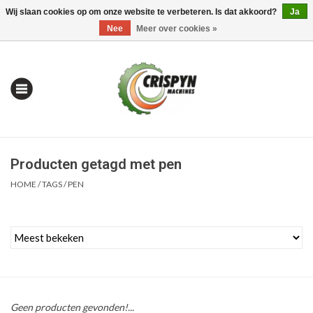
Wij slaan cookies op om onze website te verbeteren. Is dat akkoord?
Ja
0 Artikelen - €0,00
Mijn account / Registreren
Nee
Meer over cookies »
Producten getagd met pen
HOME
/
TAGS
/
PEN
Home
| Alles om te Meten |
Geen producten gevonden!...
Alles om te Boren |