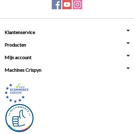
Werkplaatsinrichting |
Machines |
Klantenservice
Producten
Cadeaubonnen &
Relatiegeschenken |
Mijn account
Machines Crispyn
Onderdelen |
Oliën & Smeermiddelen |
TIPS & KENNIS