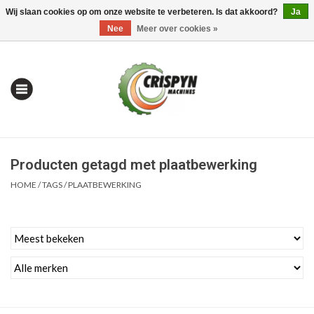
Wij slaan cookies op om onze website te verbeteren. Is dat akkoord?
Ja
0 Artikelen - €0,00
Mijn account / Registreren
Nee
Meer over cookies »
Producten getagd met plaatbewerking
HOME
/
TAGS
/
PLAATBEWERKING
Home
| Alles om te Meten |
Alles om te Boren |