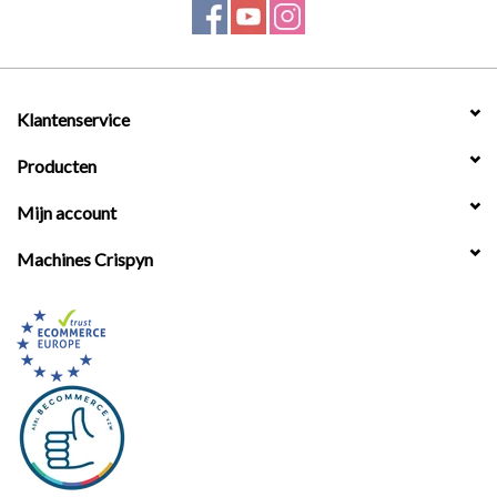
Werkplaatsinrichting |
Machines |
Klantenservice
Producten
Cadeaubonnen &
Relatiegeschenken |
Mijn account
Machines Crispyn
Onderdelen |
Oliën & Smeermiddelen |
TIPS & KENNIS