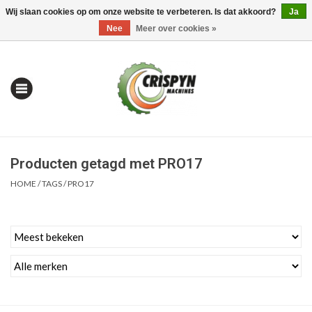
Wij slaan cookies op om onze website te verbeteren. Is dat akkoord?
Ja
0 Artikelen - €0,00
Mijn account / Registreren
Nee
Meer over cookies »
Producten getagd met PRO17
HOME
/
TAGS
/
PRO17
Home
| Alles om te Meten |
Alles om te Boren |