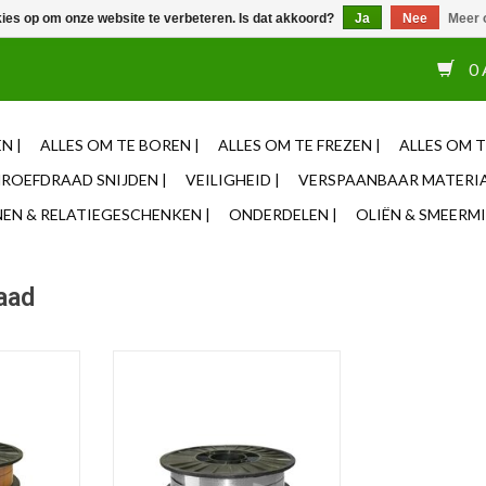
kies op om onze website te verbeteren. Is dat akkoord?
Ja
Nee
Meer 
or 12u besteld, zelfde dag verzonden ✓ Eigen adviseurs ✓ Naas
0 
N |
ALLES OM TE BOREN |
ALLES OM TE FREZEN |
ALLES OM T
ROEFDRAAD SNIJDEN |
VEILIGHEID |
VERSPAANBAAR MATERIA
N & RELATIEGESCHENKEN |
ONDERDELEN |
OLIËN & SMEERMI
aad
– 5KG MILD
Parweld MIG ALMG5 Lasdraad
1.2mm
NKELWAGEN
TOEVOEGEN AAN WINKELWAGEN