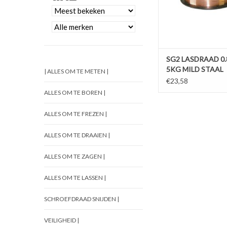
SG2 LASDRAAD 0
5KG MILD STAAL
| ALLES OM TE METEN |
€23,58
ALLES OM TE BOREN |
ALLES OM TE FREZEN |
ALLES OM TE DRAAIEN |
ALLES OM TE ZAGEN |
ALLES OM TE LASSEN |
SCHROEFDRAAD SNIJDEN |
VEILIGHEID |