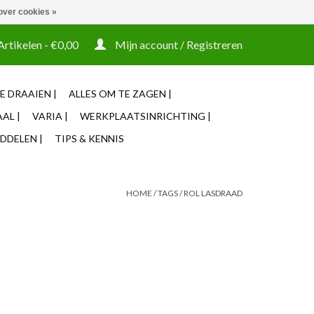
over cookies »
t tooling ook machines Zakelijke login mogelijk
Artikelen - €0,00
Mijn account / Registreren
E DRAAIEN |
ALLES OM TE ZAGEN |
AL |
VARIA |
WERKPLAATSINRICHTING |
DDELEN |
TIPS & KENNIS
HOME
/
TAGS
/
ROL LASDRAAD