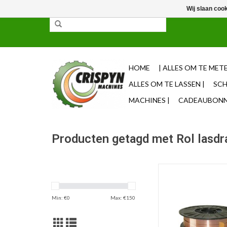
Wij slaan coo
✓ 85% uit voorraad leverbaar ✓ Op werkdagen vo
HOME
| ALLES OM TE METE
ALLES OM TE LASSEN |
SCH
MACHINES |
CADEAUBONNE
Producten getagd met Rol lasdr
SG2 LASDRAAD 0.8MM 
STAAL
TOEVOEGEN AAN WI
Min: €
0
Max: €
150