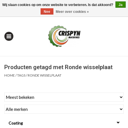
Wij slaan cookies op om onze website te verbeteren. Is dat akkoord?
Ja
0 Artikelen - €0,00
Mijn account / Registreren
Nee
Meer over cookies »
Producten getagd met Ronde wisselplaat
HOME
/
TAGS
/
RONDE WISSELPLAAT
Home
| Alles om te Meten |
Coating
Alles om te Boren |