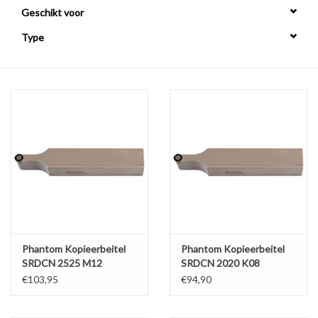
Geschikt voor
Alles om te Frezen |
Type
Alles om te Draaien |
Alles om te Zagen |
Alles om te Lassen |
Schroefdraad snijden |
Veiligheid |
Phantom Kopieerbeitel
Phantom Kopieerbeitel
SRDCN 2525 M12
SRDCN 2020 K08
Verspaanbaar materiaal |
€103,95
€94,90
Varia |