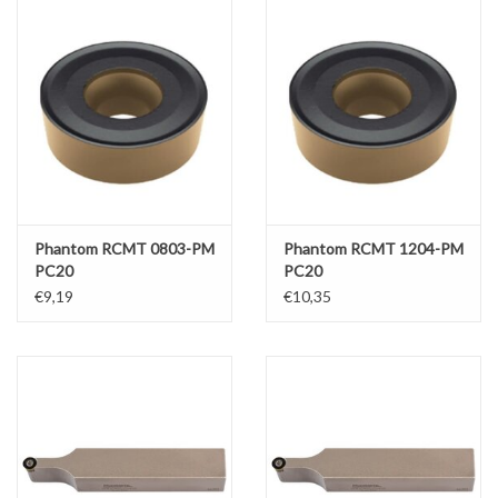
Werkplaatsinrichting |
Machines |
Cadeaubonnen &
Relatiegeschenken |
Phantom RCMT 0803-PM
Phantom RCMT 1204-PM
Onderdelen |
PC20
PC20
€9,19
€10,35
Oliën & Smeermiddelen |
TIPS & KENNIS