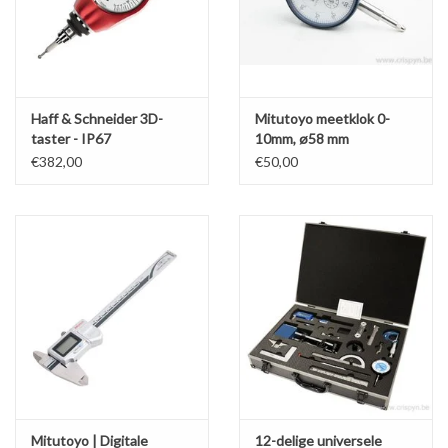
Werkplaatsinrichting |
Machines |
Haff & Schneider 3D-
Mitutoyo meetklok 0-
taster - IP67
10mm, ø58 mm
Cadeaubonnen &
€382,00
€50,00
Relatiegeschenken |
Onderdelen |
Oliën & Smeermiddelen |
TIPS & KENNIS
Mitutoyo | Digitale
12-delige universele