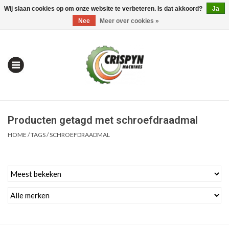
Wij slaan cookies op om onze website te verbeteren. Is dat akkoord?
Ja
0 Artikelen - €0,00
Mijn account / Registreren
Nee
Meer over cookies »
Producten getagd met schroefdraadmal
HOME
/
TAGS
/
SCHROEFDRAADMAL
Home
| Alles om te Meten |
Alles om te Boren |