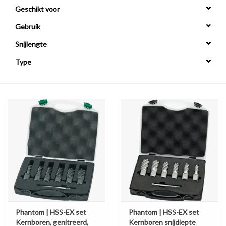
Geschikt voor
Alles om te Frezen |
Gebruik
Snijlengte
Alles om te Draaien |
Type
Alles om te Zagen |
Alles om te Lassen |
Schroefdraad snijden |
Veiligheid |
Verspaanbaar materiaal |
Phantom | HSS-EX set
Phantom | HSS-EX set
Varia |
Kernboren, genitreerd,
Kernboren snijdiepte