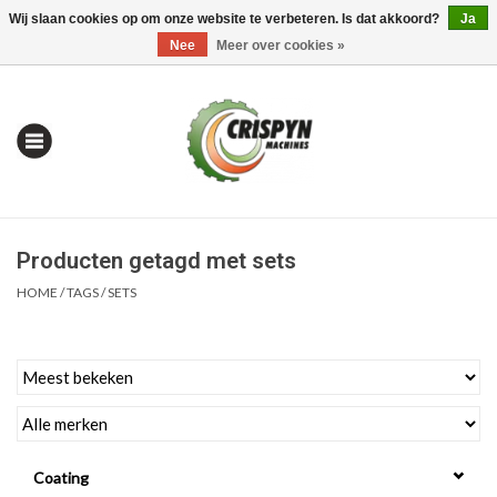
Wij slaan cookies op om onze website te verbeteren. Is dat akkoord?
Ja
0 Artikelen - €0,00
Mijn account / Registreren
Nee
Meer over cookies »
Producten getagd met sets
HOME
/
TAGS
/
SETS
Home
| Alles om te Meten |
Coating
Alles om te Boren |