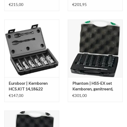
snijdiepte 30mm, 62.100-
30mm, 62.100-reeks
€215,00
€201,95
reeks
Werkplaatsinrichting |
Machines |
Cadeaubonnen &
Relatiegeschenken |
Onderdelen |
Euroboor | Kernboren
Phantom | HSS-EX set
Oliën & Smeermiddelen |
HCS.KIT 14,18&22
Kernboren, genitreerd,
snijdiepte 55mm, 62.162-
€147,00
€301,00
TIPS & KENNIS
reeks