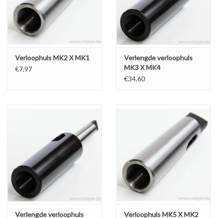
Werkplaatsinrichting |
Machines |
Verloophuls MK2 X MK1
Verlengde verloophuls
MK3 X MK4
€7,97
Cadeaubonnen &
€34,60
Relatiegeschenken |
Onderdelen |
Oliën & Smeermiddelen |
TIPS & KENNIS
Verlengde verloophuls
Verloophuls MK5 X MK2