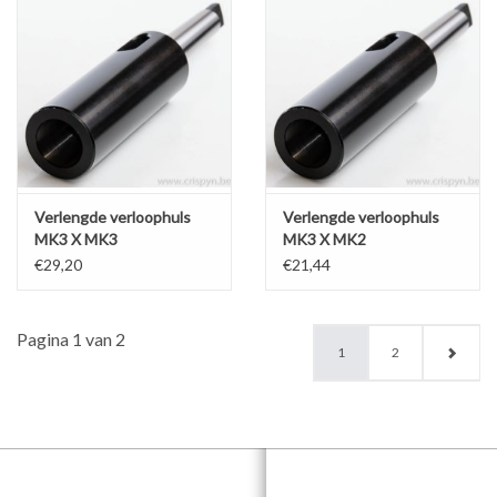
Verlengde verloophuls
Verlengde verloophuls
MK3 X MK3
MK3 X MK2
€29,20
€21,44
Pagina 1 van 2
1
2