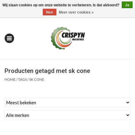
Wij slaan cookies op om onze website te verbeteren. Is dat akkoord?
Ja
0 Artikelen - €0,00
Mijn account / Registreren
Nee
Meer over cookies »
Producten getagd met sk cone
HOME
/
TAGS
/
SK CONE
Home
| Alles om te Meten |
Alles om te Boren |