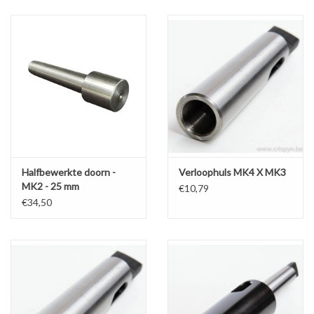
Alles om te Frezen |
Alles om te Draaien |
Alles om te Zagen |
Alles om te Lassen |
Halfbewerkte doorn -
Verloophuls MK4 X MK3
MK2 - 25 mm
€10,79
Schroefdraad snijden |
€34,50
Veiligheid |
Verspaanbaar materiaal |
Varia |