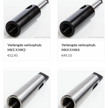
Verlengde verloophuls
Verlengde verloophuls
MK5 X MK2
MK4 X MK4
€52,45
€49,10