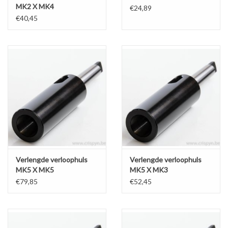
MK2 X MK4
€24,89
€40,45
Verlengde verloophuls
Verlengde verloophuls
MK5 X MK5
MK5 X MK3
€79,85
€52,45