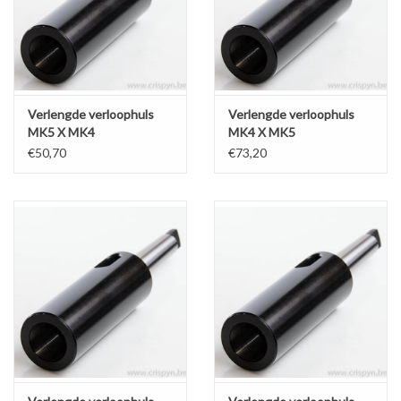
Verlengde verloophuls
Verlengde verloophuls
MK5 X MK4
MK4 X MK5
€50,70
€73,20