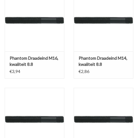
Werkplaatsinrichting |
Machines |
Cadeaubonnen &
Relatiegeschenken |
Phantom Draadeind M16,
Phantom Draadeind M14,
kwaliteit 8.8
kwaliteit 8.8
€3,94
€2,86
Onderdelen |
Oliën & Smeermiddelen |
TIPS & KENNIS