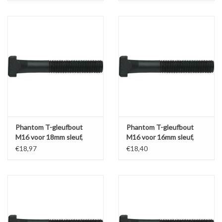
Phantom T-gleufbout
Phantom T-gleufbout
M16 voor 18mm sleuf,
M16 voor 16mm sleuf,
kwaliteit 8.8 a18
kwaliteit 8.8 a16
€18,97
€18,40