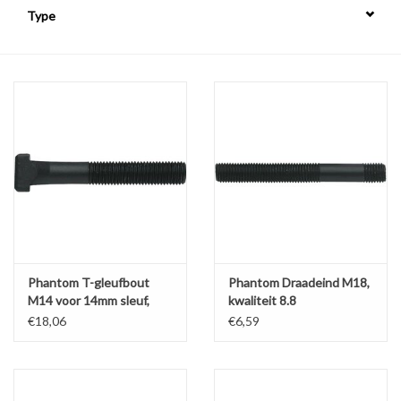
Type
Alles om te Frezen |
Alles om te Draaien |
Alles om te Zagen |
Alles om te Lassen |
Schroefdraad snijden |
Phantom T-gleufbout
Phantom Draadeind M18,
Veiligheid |
M14 voor 14mm sleuf,
kwaliteit 8.8
kwaliteit 8.8 a16
€18,06
€6,59
Verspaanbaar materiaal |
Varia |