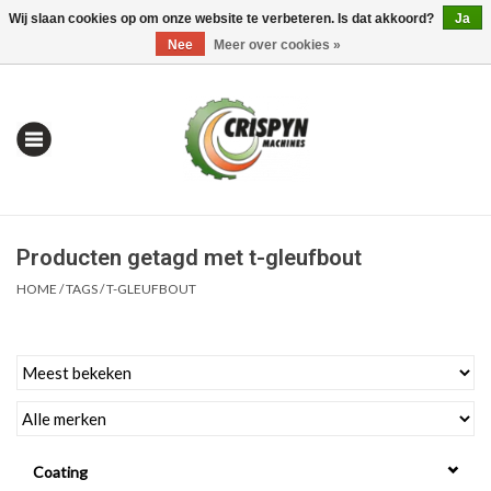
Wij slaan cookies op om onze website te verbeteren. Is dat akkoord?
Ja
0 Artikelen - €0,00
Mijn account / Registreren
Nee
Meer over cookies »
Producten getagd met t-gleufbout
HOME
/
TAGS
/
T-GLEUFBOUT
Home
| Alles om te Meten |
Coating
Alles om te Boren |