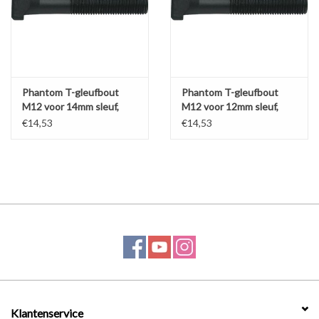
Phantom T-gleufbout
Phantom T-gleufbout
M12 voor 14mm sleuf,
M12 voor 12mm sleuf,
kwaliteit 8.8 a14
kwaliteit 8.8 a12
€14,53
€14,53
Klantenservice