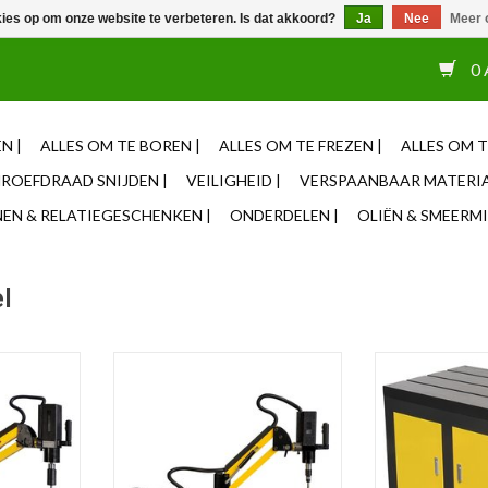
kies op om onze website te verbeteren. Is dat akkoord?
Ja
Nee
Meer 
or 12u besteld, zelfde dag verzonden ✓ Eigen adviseurs ✓ Naas
0 
N |
ALLES OM TE BOREN |
ALLES OM TE FREZEN |
ALLES OM T
ROEFDRAAD SNIJDEN |
VEILIGHEID |
VERSPAANBAAR MATERIA
N & RELATIEGESCHENKEN |
ONDERDELEN |
OLIËN & SMEERMI
l
sche taparm
Crimac | TC 16 Elektrische taparm
Verrijdbare 
M3 tot M16
gietijzeren we
NKELWAGEN
TOEVOEGEN AAN WINKELWAGEN
TOEVOEGEN AA