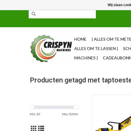
Wij slaan coo
✓ 85% uit voorraad leverbaar ✓ Op werkdagen vo
HOME
| ALLES OM TE METE
ALLES OM TE LASSEN |
SCH
MACHINES |
CADEAUBONNE
Producten getagd met taptoeste
Crimac | TC 30 Elektri
M6 tot M30
TOEVOEGEN AAN WI
Min: €
0
Max: €
2000