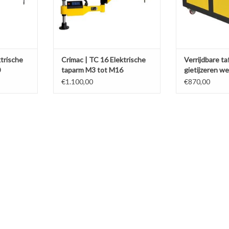
ktrische
Crimac | TC 16 Elektrische
Verrijdbare ta
0
taparm M3 tot M16
gietijzeren w
600x900mm
€1.100,00
€870,00