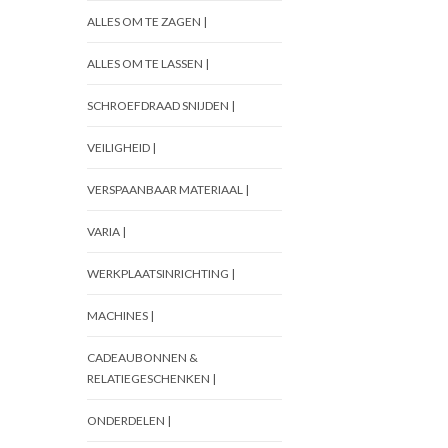
ALLES OM TE ZAGEN |
ALLES OM TE LASSEN |
SCHROEFDRAAD SNIJDEN |
VEILIGHEID |
VERSPAANBAAR MATERIAAL |
VARIA |
WERKPLAATSINRICHTING |
MACHINES |
CADEAUBONNEN &
RELATIEGESCHENKEN |
ONDERDELEN |