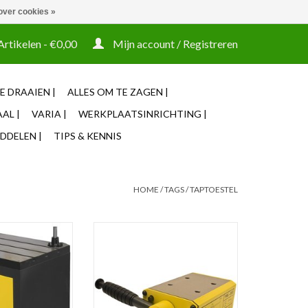
over cookies »
t tooling ook machines Zakelijke login mogelijk
Artikelen - €0,00
Mijn account / Registreren
E DRAAIEN |
ALLES OM TE ZAGEN |
AL |
VARIA |
WERKPLAATSINRICHTING |
DDELEN |
TIPS & KENNIS
HOME
/
TAGS
/
TAPTOESTEL
tafel met een
Permanente magneetbasis voor
rkblad 600x900mm
taparm Crimac TC 16
N WINKELWAGEN