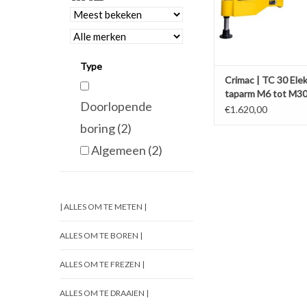
Type
Crimac | TC 30 Ele
taparm M6 tot M3
Doorlopende
€1.620,00
boring
(2)
Algemeen
(2)
| ALLES OM TE METEN |
ALLES OM TE BOREN |
ALLES OM TE FREZEN |
ALLES OM TE DRAAIEN |