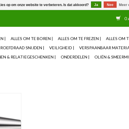
kies op om onze website te verbeteren. Is dat akkoord?
Ja
Nee
Meer 
or 12u besteld, zelfde dag verzonden ✓ Eigen adviseurs ✓ Naas
0 
N |
ALLES OM TE BOREN |
ALLES OM TE FREZEN |
ALLES OM T
ROEFDRAAD SNIJDEN |
VEILIGHEID |
VERSPAANBAAR MATERIA
N & RELATIEGESCHENKEN |
ONDERDELEN |
OLIËN & SMEERMI
lottende
T40
NKELWAGEN