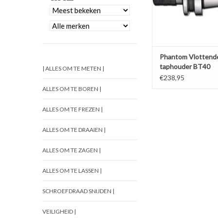
Phantom Vlottend
taphouder BT40
| ALLES OM TE METEN |
€238,95
ALLES OM TE BOREN |
ALLES OM TE FREZEN |
ALLES OM TE DRAAIEN |
ALLES OM TE ZAGEN |
ALLES OM TE LASSEN |
SCHROEFDRAAD SNIJDEN |
VEILIGHEID |