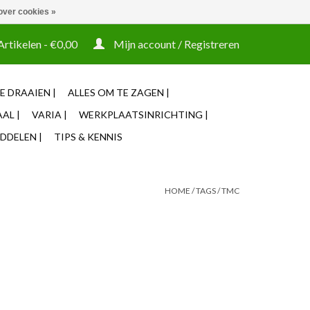
over cookies »
t tooling ook machines Zakelijke login mogelijk
Artikelen - €0,00
Mijn account / Registreren
E DRAAIEN |
ALLES OM TE ZAGEN |
AL |
VARIA |
WERKPLAATSINRICHTING |
DDELEN |
TIPS & KENNIS
HOME
/
TAGS
/
TMC