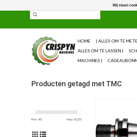
Wij slaan coo
✓ 85% uit voorraad leverbaar ✓ Op werkdagen vo
HOME
| ALLES OM TE METE
ALLES OM TE LASSEN |
SCH
MACHINES |
CADEAUBONNE
Producten getagd met TMC
Phantom Phantom V
taphouder B
TOEVOEGEN AAN WI
Min: €
0
Max: €
250