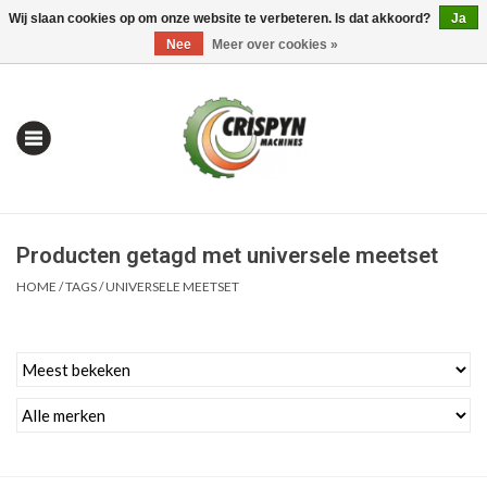
Wij slaan cookies op om onze website te verbeteren. Is dat akkoord?
Ja
0 Artikelen - €0,00
Mijn account / Registreren
Nee
Meer over cookies »
Producten getagd met universele meetset
HOME
/
TAGS
/
UNIVERSELE MEETSET
Home
| Alles om te Meten |
Alles om te Boren |