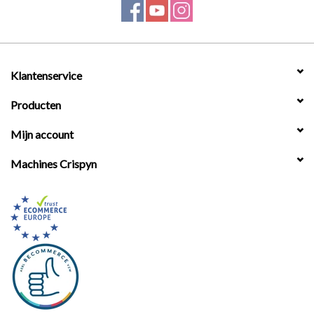
Werkplaatsinrichting |
Machines |
Klantenservice
Producten
Cadeaubonnen &
Relatiegeschenken |
Mijn account
Machines Crispyn
Onderdelen |
Oliën & Smeermiddelen |
TIPS & KENNIS