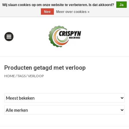
Wij slaan cookies op om onze website te verbeteren. Is dat akkoord?
Ja
0 Artikelen - €0,00
Mijn account / Registreren
Nee
Meer over cookies »
Producten getagd met verloop
HOME
/
TAGS
/
VERLOOP
Home
| Alles om te Meten |
Alles om te Boren |