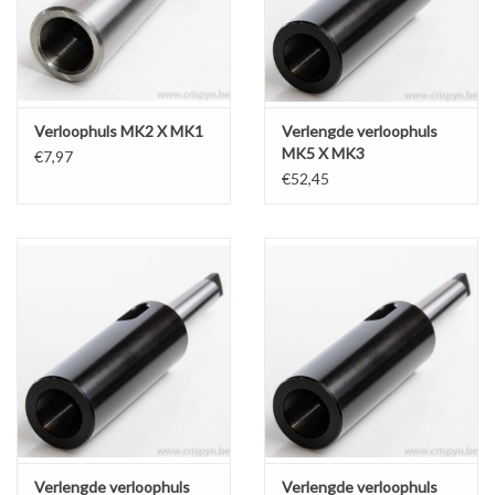
Werkplaatsinrichting |
Machines |
Verloophuls MK2 X MK1
Verlengde verloophuls
MK5 X MK3
€7,97
Cadeaubonnen &
€52,45
Relatiegeschenken |
Onderdelen |
Oliën & Smeermiddelen |
TIPS & KENNIS
Verlengde verloophuls
Verlengde verloophuls