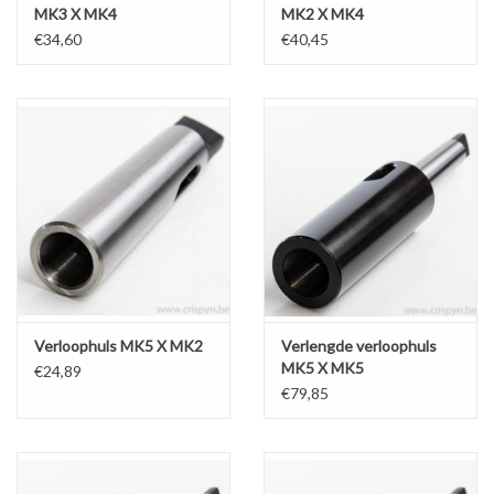
MK3 X MK4
MK2 X MK4
€34,60
€40,45
Verloophuls MK5 X MK2
Verlengde verloophuls
MK5 X MK5
€24,89
€79,85