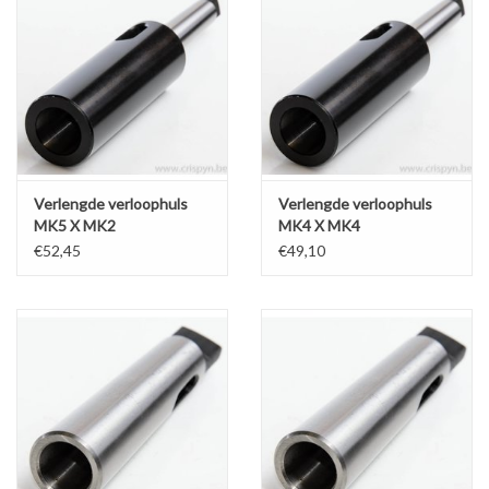
Verlengde verloophuls
Verlengde verloophuls
MK5 X MK2
MK4 X MK4
€52,45
€49,10