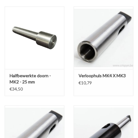
Alles om te Frezen |
Alles om te Draaien |
Alles om te Zagen |
Alles om te Lassen |
Halfbewerkte doorn -
Verloophuls MK4 X MK3
MK2 - 25 mm
€10,79
Schroefdraad snijden |
€34,50
Veiligheid |
Verspaanbaar materiaal |
Varia |