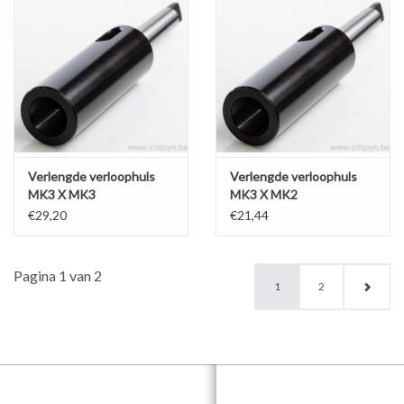
Verlengde verloophuls
Verlengde verloophuls
MK3 X MK3
MK3 X MK2
€29,20
€21,44
Pagina 1 van 2
1
2