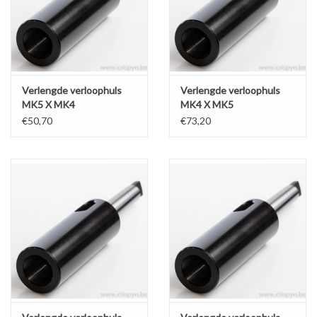
Verlengde verloophuls
Verlengde verloophuls
MK5 X MK4
MK4 X MK5
€50,70
€73,20